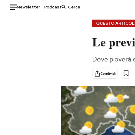
Newsletter
Podcast
Auto
QUESTO ARTICOLO
Le previ
HOME
Italia
Moda
Dove pioverà e
Mondo
Libri
Politica
Consumismi
Condividi
Tecnologia
Storie/Idee
Internet
Ok Boomer!
Scienza
Media
Cultura
Europa
Economia
Altrecose
Sport
Mondiali calcio 2026