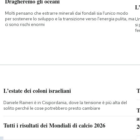
Dragheremo gli oceani
L
Molti pensano che estrarre minerali dai fondali sia l'unico modo
per sostenere lo sviluppo e la transizione verso l'energia pulita, ma
Un
ci sono rischi enormi
si
fe
L’estate dei coloni israeliani
T
Daniele Raineri è in Cisgiordania, dove la tensione è più alta del
solito perché le cose potrebbero presto cambiare
T
a
Tutti i risultati dei Mondiali di calcio 2026
2