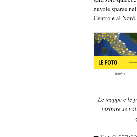
Notifiche mobile
nuvole sparse nel
Regala il Post
Centro e al Nord.
Hai bisogno di aiuto?
Esci
Mattina
Le mappe e le p
visitare se vo
Tag:
CHE TEMPO