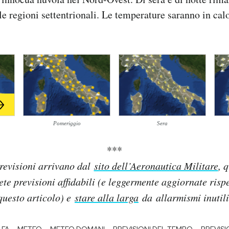
le regioni settentrionali. Le temperature saranno in calo
Pomeriggio
Sera
***
revisioni arrivano dal
sito dell’Aeronautica Militare
, 
lete previsioni affidabili (e leggermente aggiornate rispe
questo articolo) e
stare alla larga
da allarmismi inutili
-
-
-
-
 FA
METEO
METEO DOMANI
PREVISIONI DEL TEMPO
PREVISI