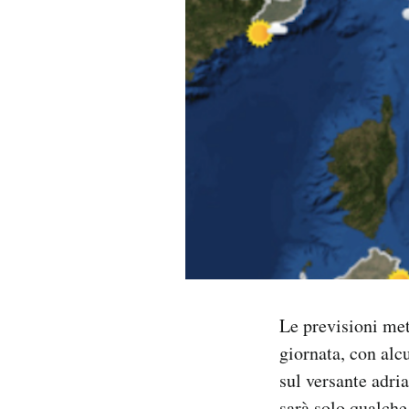
PODCAST
NEWSLETTER
I MIEI PREFERITI
SHOP
CALENDARIO
Le previsioni met
AREA PERSONALE
giornata, con alc
Area Personale
sul versante adri
Newsletter
sarà solo qualche