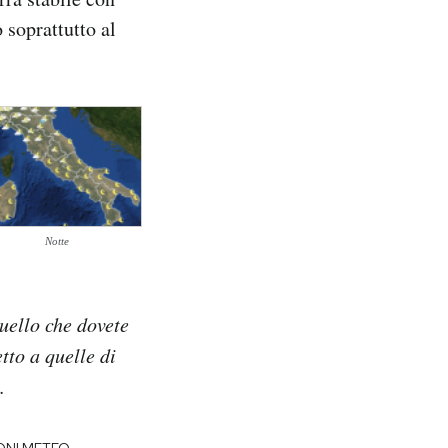
 soprattutto al
Notte
quello che dovete
tto a quelle di
.
-
ONI METEO