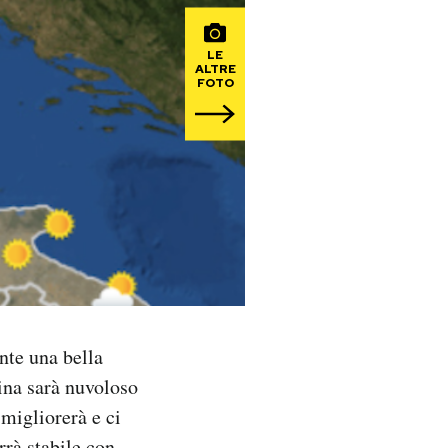
LE
ALTRE
FOTO
nte una bella
ina sarà nuvoloso
 migliorerà e ci
rrà stabile con