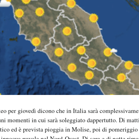
eo per giovedì dicono che in Italia sarà complessivame
uni momenti in cui sarà soleggiato dappertutto. Di matt
atico ed è prevista pioggia in Molise, poi di pomeriggio
 innocua nuvola nel Nord-Ovest. Di sera e di notte rima