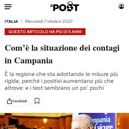
Auto
ITALIA
Mercoledì 7 ottobre 2020
QUESTO ARTICOLO HA PIÙ DI
5 ANNI
HOME
Com’è la situazione dei contagi
Italia
Moda
in Campania
Mondo
Libri
Politica
Consumismi
È la regione che sta adottando le misure più
Tecnologia
Storie/Idee
rigide, perché i positivi aumentano più che
Internet
Ok Boomer!
altrove: e i test sembrano un po' pochi
Scienza
Media
Cultura
Europa
Condividi
Economia
Altrecose
Sport
Mondiali calcio 2026