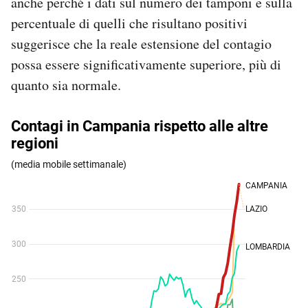
anche perché i dati sul numero dei tamponi e sulla
Notifiche mobile
percentuale di quelli che risultano positivi
Regala il Post
suggerisce che la reale estensione del contagio
Hai bisogno di aiuto?
possa essere significativamente superiore, più di
Esci
quanto sia normale.