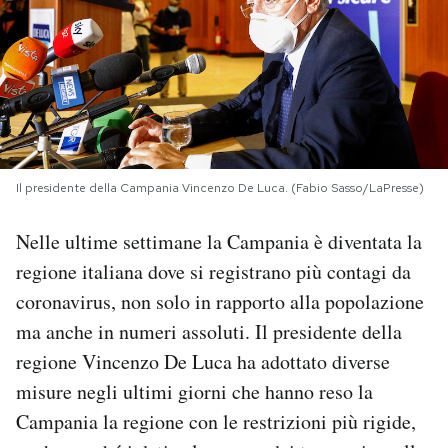
PODCAST
NEWSLETTER
I MIEI PREFERITI
Il presidente della Campania Vincenzo De Luca. (Fabio Sasso/LaPresse)
Nelle ultime settimane la Campania è diventata la
SHOP
regione italiana dove si registrano più contagi da
coronavirus, non solo in rapporto alla popolazione
CALENDARIO
ma anche in numeri assoluti. Il presidente della
regione Vincenzo De Luca ha adottato diverse
AREA PERSONALE
misure negli ultimi giorni che hanno reso la
Area Personale
Campania la regione con le restrizioni più rigide,
Newsletter