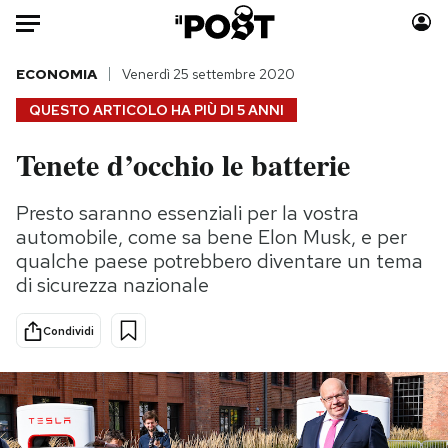
Auto
ECONOMIA
Venerdì 25 settembre 2020
QUESTO ARTICOLO HA PIÙ DI
5 ANNI
HOME
Tenete d’occhio le batterie
Italia
Moda
Mondo
Libri
Presto saranno essenziali per la vostra
Politica
Consumismi
automobile, come sa bene Elon Musk, e per
Tecnologia
Storie/Idee
qualche paese potrebbero diventare un tema
di sicurezza nazionale
Internet
Ok Boomer!
Scienza
Media
Condividi
Cultura
Europa
Economia
Altrecose
Sport
Mondiali calcio 2026