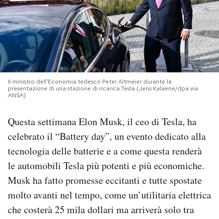
PODCAST
NEWSLETTER
Il ministro dell'Economia tedesco Peter Altmeier durante la
I MIEI PREFERITI
presentazione di una stazione di ricarica Tesla (Jens Kalaene/dpa via
ANSA)
SHOP
Questa settimana Elon Musk, il ceo di Tesla, ha
celebrato il “Battery day”, un evento dedicato alla
CALENDARIO
tecnologia delle batterie e a come questa renderà
le automobili Tesla più potenti e più economiche.
Musk ha fatto promesse eccitanti e tutte spostate
AREA PERSONALE
molto avanti nel tempo, come un’utilitaria elettrica
Area Personale
che costerà 25 mila dollari ma arriverà solo tra
Newsletter