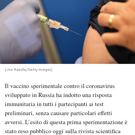
PODCAST
NEWSLETTER
I MIEI PREFERITI
(Joe Raedle/Getty Images)
SHOP
Il vaccino sperimentale contro il coronavirus
CALENDARIO
sviluppato in Russia ha indotto una risposta
immunitaria in tutti i partecipanti ai test
AREA PERSONALE
preliminari, senza causare particolari effetti
avversi. L’esito di questa prima sperimentazione è
Area Personale
stato reso pubblico oggi sulla rivista scientifica
Newsletter