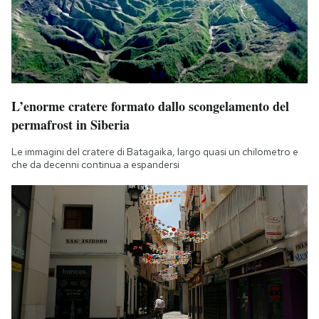
L’enorme cratere formato dallo scongelamento del
permafrost in Siberia
Le immagini del cratere di Batagaika, largo quasi un chilometro e
che da decenni continua a espandersi