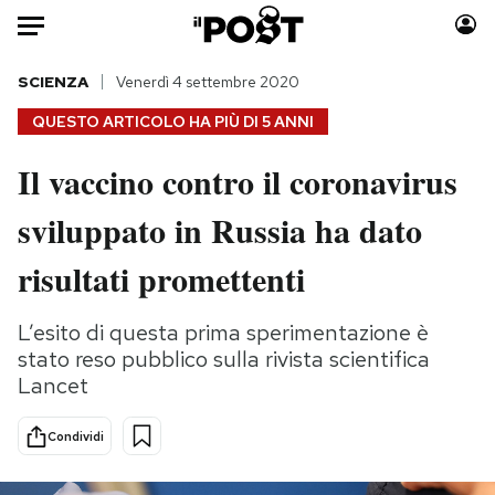
Auto
SCIENZA
Venerdì 4 settembre 2020
QUESTO ARTICOLO HA PIÙ DI
5 ANNI
HOME
Il vaccino contro il coronavirus
Italia
Moda
sviluppato in Russia ha dato
Mondo
Libri
Politica
Consumismi
risultati promettenti
Tecnologia
Storie/Idee
Internet
Ok Boomer!
L’esito di questa prima sperimentazione è
Scienza
Media
stato reso pubblico sulla rivista scientifica
Cultura
Europa
Lancet
Economia
Altrecose
Condividi
Sport
Mondiali calcio 2026