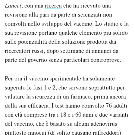
Lancet
, con una
ricerca
che ha ricevuto una
Notifiche mobile
Regala il Post
revisione alla pari da parte di scienziati non
Hai bisogno di aiuto?
coinvolti nello sviluppo del vaccino. Lo studio e la
Esci
sua revisione portano qualche elemento più solido
sulle potenzialità della soluzione prodotta dai
ricercatori russi, dopo settimane di annunci da
parte del governo senza particolari controprove.
Per ora il vaccino sperimentale ha solamente
superato le fasi 1 e 2, che servono soprattutto per
valutare la sicurezza di un farmaco, prima ancora
della sua efficacia. I test hanno coinvolto 76 adulti
con età comprese tra i 18 e i 60 anni e due varianti
del vaccino, che è basato su alcuni adenovirus
piuttosto innocui (di solito causano raffreddori)