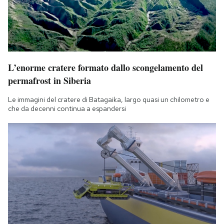
L’enorme cratere formato dallo scongelamento del
permafrost in Siberia
Le immagini del cratere di Batagaika, largo quasi un chilometro e
che da decenni continua a espandersi