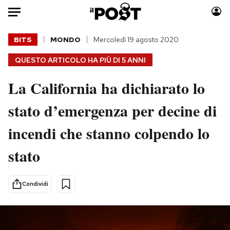
Auto
BITS
MONDO
Mercoledì 19 agosto 2020
QUESTO ARTICOLO HA PIÙ DI
5 ANNI
HOME
La California ha dichiarato lo
Italia
Moda
Mondo
Libri
stato d’emergenza per decine di
Politica
Consumismi
incendi che stanno colpendo lo
Tecnologia
Storie/Idee
Internet
Ok Boomer!
stato
Scienza
Media
Cultura
Europa
Condividi
Economia
Altrecose
Sport
Mondiali calcio 2026