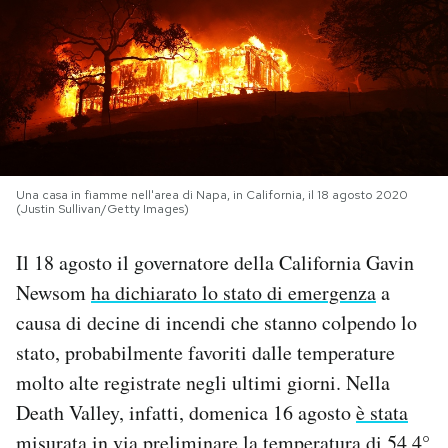
PODCAST
NEWSLETTER
I MIEI PREFERITI
Una casa in fiamme nell'area di Napa, in California, il 18 agosto 2020
(Justin Sullivan/Getty Images)
SHOP
Il 18 agosto il governatore della California Gavin
Newsom
ha dichiarato lo stato di emergenza
a
CALENDARIO
causa di decine di incendi che stanno colpendo lo
stato, probabilmente favoriti dalle temperature
AREA PERSONALE
molto alte registrate negli ultimi giorni. Nella
Death Valley, infatti, domenica 16 agosto
è stata
Area Personale
Newsletter
misurata in via preliminare la temperatura di 54,4°