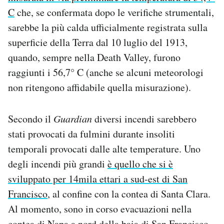
Notifiche mobile
C
che, se confermata dopo le verifiche strumentali,
Regala il Post
sarebbe la più calda ufficialmente registrata sulla
Hai bisogno di aiuto?
superficie della Terra dal 10 luglio del 1913,
Esci
quando, sempre nella Death Valley, furono
raggiunti i 56,7° C (anche se alcuni meteorologi
non ritengono affidabile quella misurazione).
Secondo il
Guardian
diversi incendi sarebbero
stati provocati da fulmini durante insoliti
temporali provocati dalle alte temperature. Uno
degli incendi più grandi
è quello che si è
sviluppato per 14mila ettari a sud-est di San
Francisco
, al confine con la contea di Santa Clara.
Al momento, sono in corso evacuazioni nella
contea di Napa a nord della baia di San Francisco,