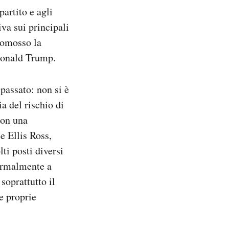
partito e agli
iva sui principali
promosso la
 Donald Trump.
passato: non si è
a del rischio di
con una
e Ellis Ross,
ti posti diversi
formalmente a
soprattutto il
e proprie