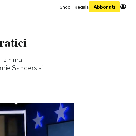
Abbonati
Shop
Regala
ratici
rogramma
nie Sanders si