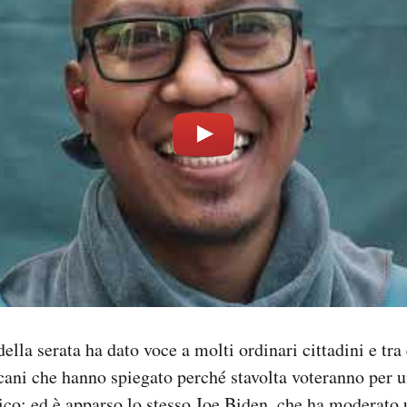
della serata ha dato voce a molti ordinari cittadini e tra
cani che hanno spiegato perché stavolta voteranno per 
co; ed è apparso lo stesso Joe Biden, che ha moderato 