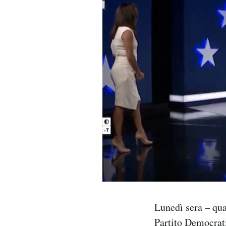
PODCAST
NEWSLETTER
I MIEI PREFERITI
SHOP
CALENDARIO
AREA PERSONALE
Lunedì sera – qua
Area Personale
Partito Democrati
Newsletter