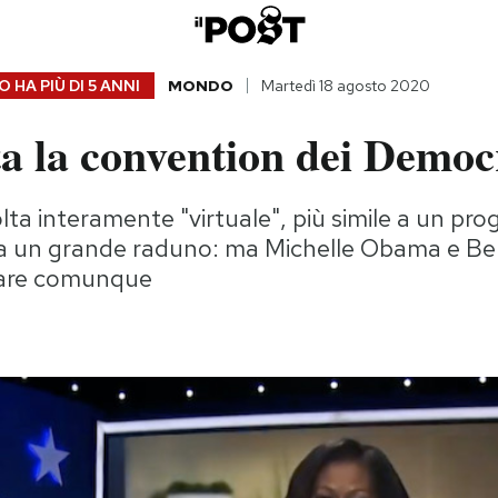
 HA PIÙ DI
5 ANNI
MONDO
Martedì 18 agosto 2020
ta la convention dei Democ
olta interamente "virtuale", più simile a un p
e a un grande raduno: ma Michelle Obama e Ber
tare comunque