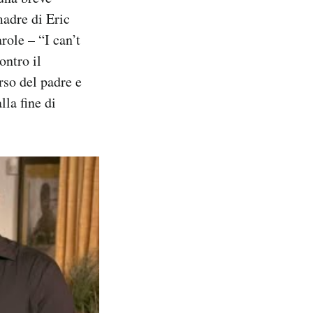
madre di Eric
role – “I can’t
ontro il
rso del padre e
lla fine di