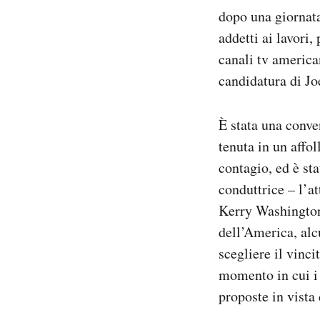
Notifiche mobile
dopo una giornata 
Regala il Post
addetti ai lavori,
Hai bisogno di aiuto?
canali tv america
Esci
candidatura di Jo
È stata una conve
tenuta in un affol
contagio, ed è st
conduttrice – l’a
Kerry Washington 
dell’America, alc
scegliere il vinc
momento in cui i 
proposte in vista 