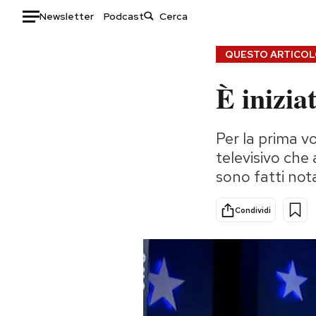
Newsletter
Podcast
Auto
QUESTO ARTICOLO
È inizia
HOME
Italia
Moda
Per la prima v
Mondo
Libri
televisivo ch
Politica
Consumismi
sono fatti no
Tecnologia
Storie/Idee
Internet
Ok Boomer!
Condividi
Scienza
Media
Cultura
Europa
Economia
Altrecose
Sport
Mondiali calcio 2026