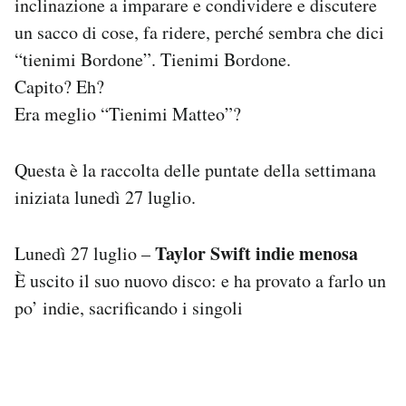
inclinazione a imparare e condividere e discutere
Notifiche mobile
un sacco di cose, fa ridere, perché sembra che dici
Regala il Post
“tienimi Bordone”. Tienimi Bordone.
Hai bisogno di aiuto?
Capito? Eh?
Esci
Era meglio “Tienimi Matteo”?
Questa è la raccolta delle puntate della settimana
iniziata lunedì 27 luglio.
Taylor Swift indie menosa
Lunedì 27 luglio –
È uscito il suo nuovo disco: e ha provato a farlo un
po’ indie, sacrificando i singoli