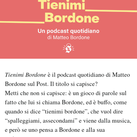
PODCAST
NEWSLETTER
I MIEI PREFERITI
SHOP
Tienimi Bordone
è il podcast quotidiano di Matteo
Bordone sul Post. Il titolo si capisce?
Metti che non si capisce: è un gioco di parole sul
CALENDARIO
fatto che lui si chiama Bordone, ed è buffo, come
quando si dice “tienimi bordone”, che vuol dire
AREA PERSONALE
“spalleggiami, assecondami” e viene dalla musica,
Area Personale
e però se uno pensa a Bordone e alla sua
Newsletter