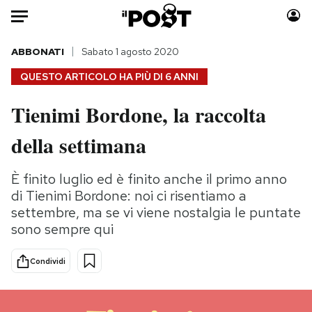
Auto
ABBONATI
Sabato 1 agosto 2020
QUESTO ARTICOLO HA PIÙ DI
6 ANNI
HOME
Tienimi Bordone, la raccolta
Italia
Moda
della settimana
Mondo
Libri
Politica
Consumismi
È finito luglio ed è finito anche il primo anno
Tecnologia
Storie/Idee
di Tienimi Bordone: noi ci risentiamo a
Internet
Ok Boomer!
settembre, ma se vi viene nostalgia le puntate
Scienza
Media
sono sempre qui
Cultura
Europa
Economia
Altrecose
Condividi
Sport
Mondiali calcio 2026