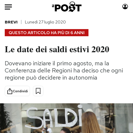
Auto
BREVI
Lunedì 27 luglio 2020
QUESTO ARTICOLO HA PIÙ DI
6 ANNI
HOME
Le date dei saldi estivi 2020
Italia
Moda
Mondo
Libri
Dovevano iniziare il primo agosto, ma la
Politica
Consumismi
Conferenza delle Regioni ha deciso che ogni
Tecnologia
Storie/Idee
regione può decidere in autonomia
Internet
Ok Boomer!
Condividi
Scienza
Media
Cultura
Europa
Economia
Altrecose
Sport
Mondiali calcio 2026