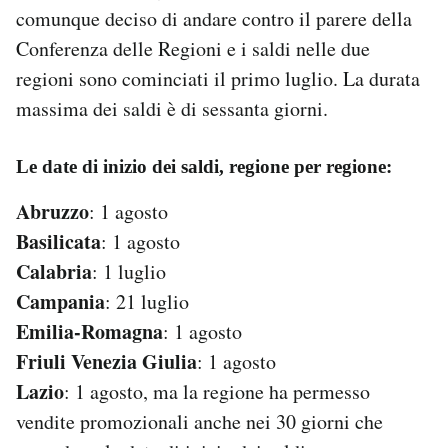
comunque deciso di andare contro il parere della
Notifiche mobile
Regala il Post
Conferenza delle Regioni e i saldi nelle due
Hai bisogno di aiuto?
regioni sono cominciati il primo luglio. La durata
Esci
massima dei saldi è di sessanta giorni.
Le date di inizio dei saldi, regione per regione:
Abruzzo
: 1 agosto
Basilicata
: 1 agosto
Calabria
: 1 luglio
Campania
: 21 luglio
Emilia-Romagna
: 1 agosto
Friuli Venezia Giulia
: 1 agosto
Lazio
: 1 agosto, ma la regione ha permesso
vendite promozionali anche nei 30 giorni che