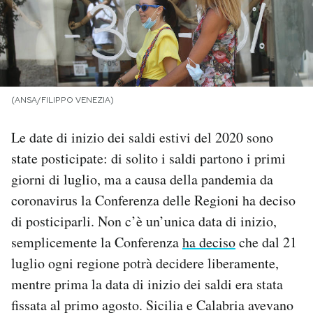
PODCAST
NEWSLETTER
(ANSA/FILIPPO VENEZIA)
I MIEI PREFERITI
Le date di inizio dei saldi estivi del 2020 sono
state posticipate: di solito i saldi partono i primi
SHOP
giorni di luglio, ma a causa della pandemia da
coronavirus la Conferenza delle Regioni ha deciso
CALENDARIO
di posticiparli. Non c’è un’unica data di inizio,
semplicemente la Conferenza
ha deciso
che dal 21
AREA PERSONALE
luglio ogni regione potrà decidere liberamente,
mentre prima la data di inizio dei saldi era stata
Area Personale
fissata al primo agosto. Sicilia e Calabria avevano
Newsletter