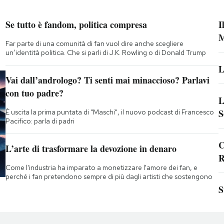
Se tutto è fandom, politica compresa
I
M
Far parte di una comunità di fan vuol dire anche scegliere
un’identità politica. Che si parli di J.K. Rowling o di Donald Trump
L
Vai dall’andrologo? Ti senti mai minaccioso? Parlavi
con tuo padre?
L
S
È uscita la prima puntata di "Maschi", il nuovo podcast di Francesco
Pacifico: parla di padri
C
L’arte di trasformare la devozione in denaro
R
Come l'industria ha imparato a monetizzare l'amore dei fan, e
perché i fan pretendono sempre di più dagli artisti che sostengono
S