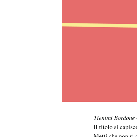
PODCAST
NEWSLETTER
I MIEI PREFERITI
SHOP
CALENDARIO
AREA PERSONALE
Tienimi Bordone
Il titolo si capisc
Area Personale
Newsletter
Metti che non si 