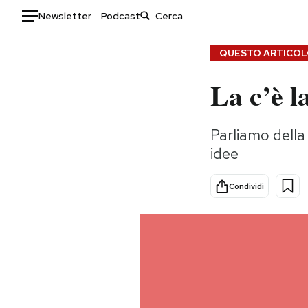
Newsletter
Podcast
Auto
QUESTO ARTICOLO
La c’è l
HOME
Italia
Moda
Parliamo della
Mondo
Libri
idee
Politica
Consumismi
Tecnologia
Storie/Idee
Condividi
Internet
Ok Boomer!
Scienza
Media
Cultura
Europa
Economia
Altrecose
Sport
Mondiali calcio 2026