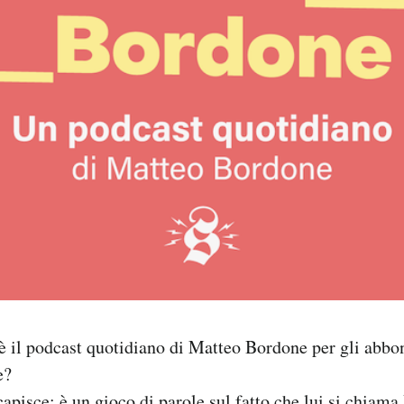
è il podcast quotidiano di Matteo Bordone per gli abbon
e?
capisce: è un gioco di parole sul fatto che lui si chiama