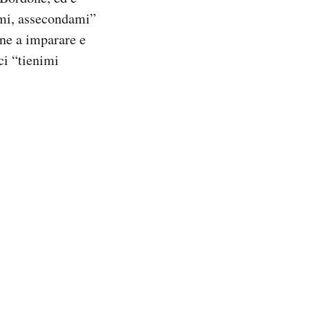
ami, assecondami”
one a imparare e
ci “tienimi