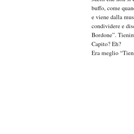
Notifiche mobile
buffo, come quan
Regala il Post
e viene dalla mus
Hai bisogno di aiuto?
condividere e dis
Esci
Bordone”. Tieni
Capito? Eh?
Era meglio “Tie