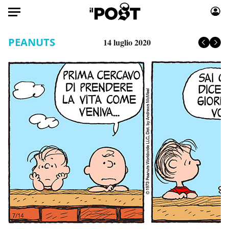
Auto
PEANUTS
14 luglio 2020
HOME
Italia
Moda
Mondo
Libri
Politica
Consumismi
Tecnologia
Storie/Idee
Internet
Ok Boomer!
Scienza
Media
Cultura
Europa
Economia
Altrecose
Sport
Mondiali calcio 2026