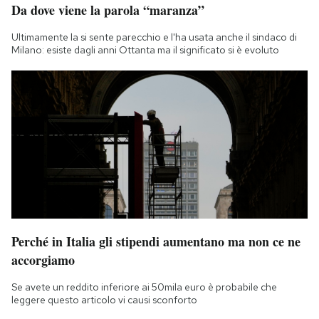
Da dove viene la parola “maranza”
Notifiche mobile
Regala il Post
Ultimamente la si sente parecchio e l'ha usata anche il sindaco di
Hai bisogno di aiuto?
Milano: esiste dagli anni Ottanta ma il significato si è evoluto
Esci
Perché in Italia gli stipendi aumentano ma non ce ne
accorgiamo
Se avete un reddito inferiore ai 50mila euro è probabile che
leggere questo articolo vi causi sconforto