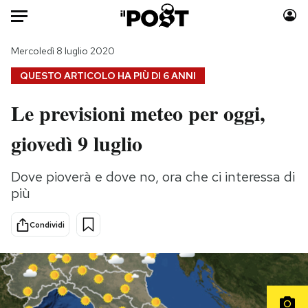
Auto
Mercoledì 8 luglio 2020
QUESTO ARTICOLO HA PIÙ DI
6 ANNI
HOME
Le previsioni meteo per oggi,
Italia
Moda
giovedì 9 luglio
Mondo
Libri
Politica
Consumismi
Dove pioverà e dove no, ora che ci interessa di
Tecnologia
Storie/Idee
più
Internet
Ok Boomer!
Scienza
Media
Condividi
Cultura
Europa
Economia
Altrecose
Sport
Mondiali calcio 2026