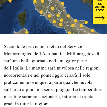
LE
ALTRE
PODCAST
FOTO
NEWSLETTER
I MIEI PREFERITI
Secondo le previsioni meteo del Servizio
Meteorologico dell’Aeronautica Militare, giovedì
SHOP
sarà una bella giornata nella maggior parte
dell’Italia. La mattina sarà nuvolosa nelle regioni
CALENDARIO
nordorientali e nel pomeriggio ci sarà il sole
praticamente ovunque, a parte qualche nuvola
AREA PERSONALE
sull’arco alpino, ma senza pioggia. Le temperature
massime saranno stazionarie, intorno ai trenta
Area Personale
gradi in tutte le regioni.
Newsletter