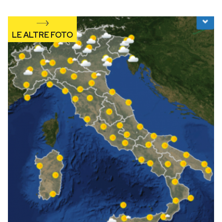
Notifiche mobile
Regala il Post
Hai bisogno di aiuto?
Esci