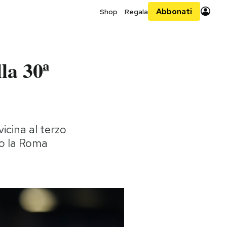
Abbonati
Shop
Regala
lla 30ª
icina al terzo
to la Roma