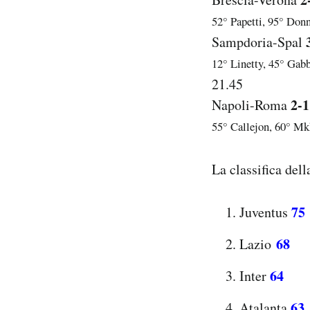
52° Papetti, 95° Do
Sampdoria-Spal
12° Linetty, 45° Gabb
21.45
2-1
Napoli-Roma
55° Callejon, 60° Mk
La classifica del
75
Juventus
68
Lazio
64
Inter
63
Atalanta