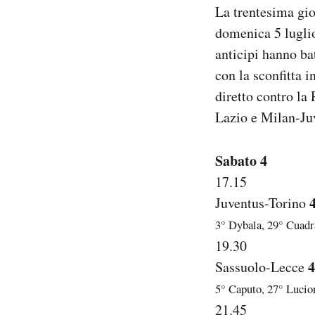
La trentesima gio
Notifiche mobile
Regala il Post
domenica 5 luglio
Hai bisogno di aiuto?
anticipi hanno ba
Esci
con la sconfitta i
diretto contro la
Lazio e Milan-Ju
Sabato 4
17.15
Juventus-Torino
3° Dybala, 29° Cuadra
19.30
4
Sassuolo-Lecce
5° Caputo, 27° Lucio
21.45