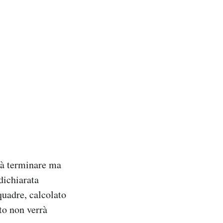
rà terminare ma
 dichiarata
quadre, calcolato
tto non verrà