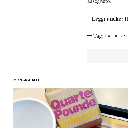
assegnato.
– Leggi anche:
I
Tag:
-
CALCIO
SE
CONSIGLIATI