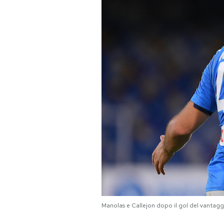
PODCAST
NEWSLETTER
I MIEI PREFERITI
SHOP
CALENDARIO
AREA PERSONALE
Area Personale
Manolas e Callejon dopo il gol del vantag
Newsletter