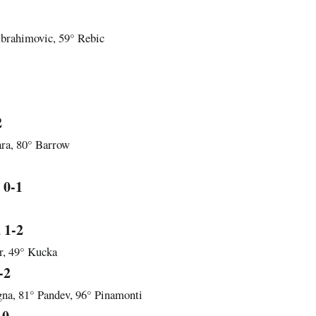
Ibrahimovic, 59° Rebic
2
ra, 80° Barrow
0-1
a
1-2
a
r, 49° Kucka
-2
gna, 81° Pandev, 96° Pinamonti
-0