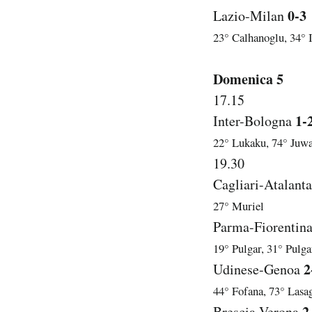
0-3
Lazio-Milan
23° Calhanoglu, 34° 
Domenica 5
17.15
1-
Inter-Bologna
22° Lukaku, 74° Juwa
19.30
Cagliari-Atalant
27° Muriel
Parma-Fiorentin
19° Pulgar, 31° Pulga
2
Udinese-Genoa
44° Fofana, 73° Lasa
2
Brescia-Verona