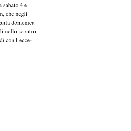
a sabato 4 e
n, che negli
eguita domenica
li nello scontro
edì con Lecce-