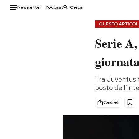
Newsletter
Podcast
Auto
QUESTO ARTICOLO
Serie A, 
HOME
Italia
Moda
giornat
Mondo
Libri
Politica
Consumismi
Tra Juventus e 
Tecnologia
Storie/Idee
posto dell'Int
Internet
Ok Boomer!
Scienza
Media
Condividi
Cultura
Europa
Economia
Altrecose
Sport
Mondiali calcio 2026