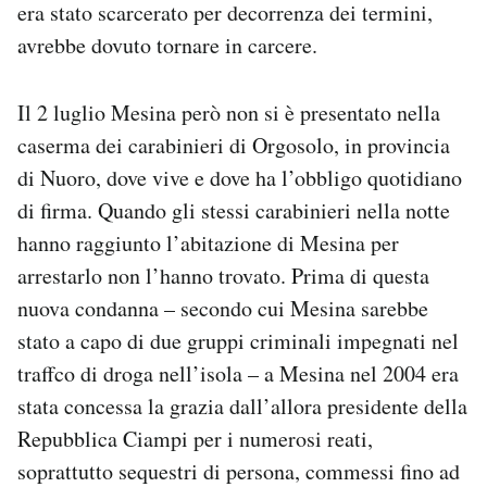
era stato scarcerato per decorrenza dei termini,
Notifiche mobile
avrebbe dovuto tornare in carcere.
Regala il Post
Hai bisogno di aiuto?
Esci
Il 2 luglio Mesina però non si è presentato nella
caserma dei carabinieri di Orgosolo, in provincia
di Nuoro, dove vive e dove ha l’obbligo quotidiano
di firma. Quando gli stessi carabinieri nella notte
hanno raggiunto l’abitazione di Mesina per
arrestarlo non l’hanno trovato. Prima di questa
nuova condanna – secondo cui Mesina sarebbe
stato a capo di due gruppi criminali impegnati nel
traffco di droga nell’isola – a Mesina nel 2004 era
stata concessa la grazia dall’allora presidente della
Repubblica Ciampi per i numerosi reati,
soprattutto sequestri di persona, commessi fino ad