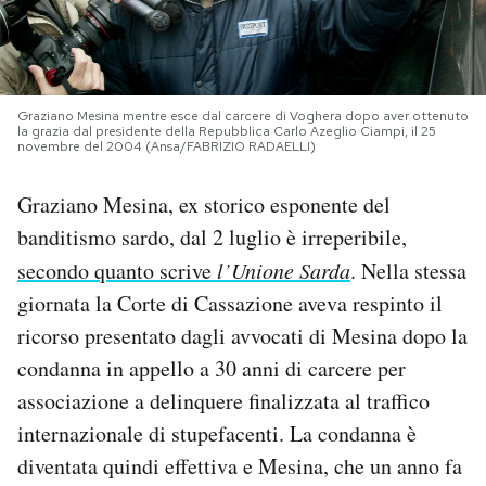
PODCAST
NEWSLETTER
Graziano Mesina mentre esce dal carcere di Voghera dopo aver ottenuto
la grazia dal presidente della Repubblica Carlo Azeglio Ciampi, il 25
novembre del 2004 (Ansa/FABRIZIO RADAELLI)
I MIEI PREFERITI
Graziano Mesina, ex storico esponente del
banditismo sardo, dal 2 luglio è irreperibile,
SHOP
secondo quanto scrive
l’Unione Sarda
. Nella stessa
giornata la Corte di Cassazione aveva respinto il
CALENDARIO
ricorso presentato dagli avvocati di Mesina dopo la
condanna in appello a 30 anni di carcere per
associazione a delinquere finalizzata al traffico
AREA PERSONALE
internazionale di stupefacenti. La condanna è
Area Personale
diventata quindi effettiva e Mesina, che un anno fa
Newsletter