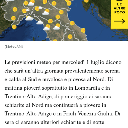
LE
ALTRE
PODCAST
FOTO
NEWSLETTER
(MeteoAM)
I MIEI PREFERITI
Le previsioni meteo per mercoledì 1 luglio dicono
SHOP
che sarà un’altra giornata prevalentemente serena
e calda al Sud e nuvolosa e piovosa al Nord. Di
mattina pioverà soprattutto in Lombardia e in
CALENDARIO
Trentino-Alto Adige, di pomeriggio ci saranno
schiarite al Nord ma continuerà a piovere in
AREA PERSONALE
Trentino-Alto Adige e in Friuli Venezia Giulia. Di
Area Personale
sera ci saranno ulteriori schiarite e di notte
Newsletter