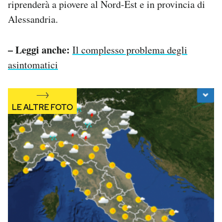
riprenderà a piovere al Nord-Est e in provincia di
Notifiche mobile
Alessandria.
Regala il Post
Hai bisogno di aiuto?
Esci
– Leggi anche:
Il complesso problema degli
asintomatici