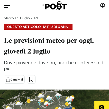
Auto
Mercoledì 1 luglio 2020
QUESTO ARTICOLO HA PIÙ DI
6 ANNI
HOME
Le previsioni meteo per oggi,
Italia
Moda
giovedì 2 luglio
Mondo
Libri
Politica
Consumismi
Dove pioverà e dove no, ora che ci interessa di
Tecnologia
Storie/Idee
più
Internet
Ok Boomer!
Scienza
Media
Condividi
Cultura
Europa
Economia
Altrecose
Sport
Mondiali calcio 2026