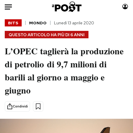
Auto
BITS
MONDO
Lunedì 13 aprile 2020
QUESTO ARTICOLO HA PIÙ DI
6 ANNI
HOME
L’OPEC taglierà la produzione
Italia
Moda
Mondo
Libri
di petrolio di 9,7 milioni di
Politica
Consumismi
barili al giorno a maggio e
Tecnologia
Storie/Idee
Internet
Ok Boomer!
giugno
Scienza
Media
Cultura
Europa
Condividi
Economia
Altrecose
Sport
Mondiali calcio 2026