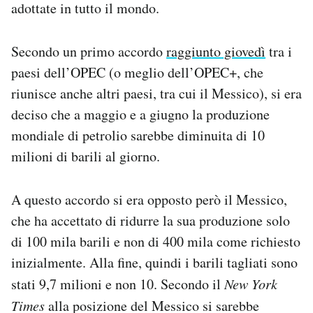
adottate in tutto il mondo.
Notifiche mobile
Regala il Post
Hai bisogno di aiuto?
Secondo un primo accordo
raggiunto giovedì
tra i
Esci
paesi dell’OPEC (o meglio dell’OPEC+, che
riunisce anche altri paesi, tra cui il Messico), si era
deciso che a maggio e a giugno la produzione
mondiale di petrolio sarebbe diminuita di 10
milioni di barili al giorno.
A questo accordo si era opposto però il Messico,
che ha accettato di ridurre la sua produzione solo
di 100 mila barili e non di 400 mila come richiesto
inizialmente. Alla fine, quindi i barili tagliati sono
stati 9,7 milioni e non 10. Secondo il
New York
Times
alla posizione del Messico si sarebbe