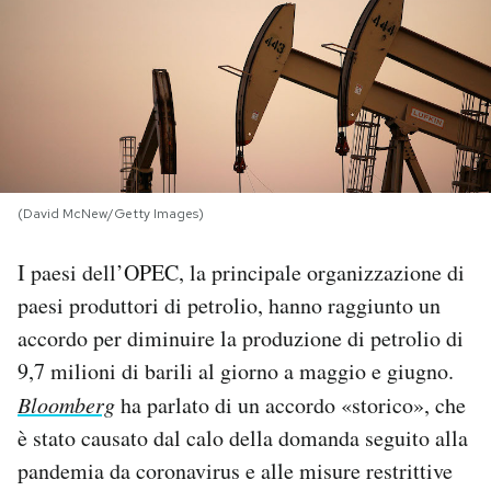
PODCAST
NEWSLETTER
I MIEI PREFERITI
(David McNew/Getty Images)
SHOP
I paesi dell’OPEC, la principale organizzazione di
paesi produttori di petrolio, hanno raggiunto un
CALENDARIO
accordo per diminuire la produzione di petrolio di
9,7 milioni di barili al giorno a maggio e giugno.
Bloomberg
ha parlato di un accordo «storico», che
AREA PERSONALE
è stato causato dal calo della domanda seguito alla
Area Personale
pandemia da coronavirus e alle misure restrittive
Newsletter