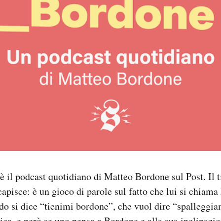
è il podcast quotidiano di Matteo Bordone sul Post. Il t
capisce: è un gioco di parole sul fatto che lui si chiama
do si dice “tienimi bordone”, che vuol dire “spalleggi
ica, e però se uno pensa a Bordone e alla sua inclinazi