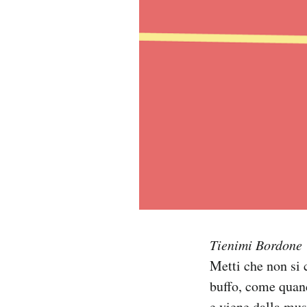
PODCAST
NEWSLETTER
I MIEI PREFERITI
SHOP
CALENDARIO
Tienimi Bordone
AREA PERSONALE
Metti che non si 
Area Personale
buffo, come quan
Newsletter
e viene dalla mus