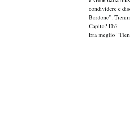
Notifiche mobile
condividere e dis
Regala il Post
Bordone”. Tieni
Hai bisogno di aiuto?
Capito? Eh?
Esci
Era meglio “Tie