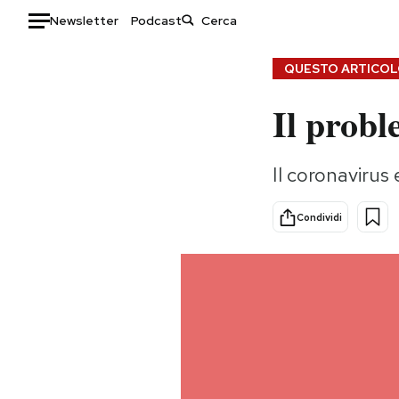
Newsletter
Podcast
Auto
QUESTO ARTICOLO
Il probl
HOME
Italia
Moda
Il coronavirus 
Mondo
Libri
Politica
Consumismi
Condividi
Tecnologia
Storie/Idee
Internet
Ok Boomer!
Scienza
Media
Cultura
Europa
Economia
Altrecose
Sport
Mondiali calcio 2026