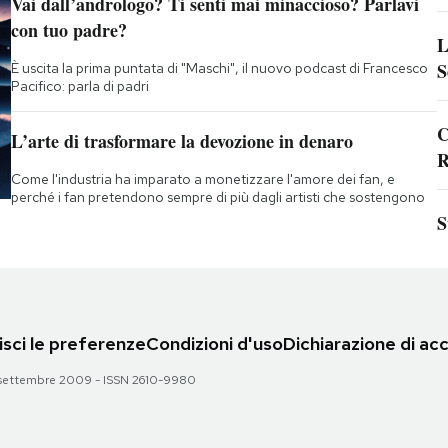
Vai dall’andrologo? Ti senti mai minaccioso? Parlavi
con tuo padre?
L
S
È uscita la prima puntata di "Maschi", il nuovo podcast di Francesco
Pacifico: parla di padri
C
L’arte di trasformare la devozione in denaro
R
Come l'industria ha imparato a monetizzare l'amore dei fan, e
perché i fan pretendono sempre di più dagli artisti che sostengono
S
sci le preferenze
Condizioni d'uso
Dichiarazione di acc
 28 settembre 2009 - ISSN 2610-9980