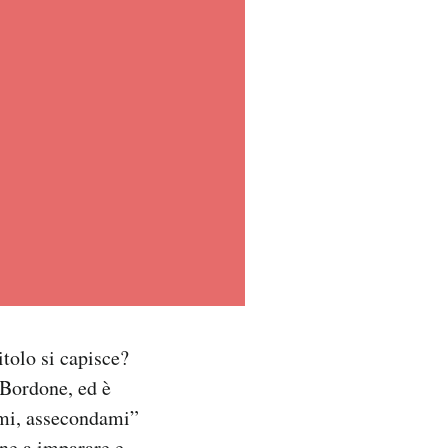
itolo si capisce?
 Bordone, ed è
ami, assecondami”
one a imparare e