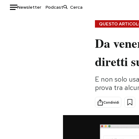
Newsletter
Podcast
Auto
QUESTO ARTICOLO
Da vene
HOME
Italia
Moda
diretti 
Mondo
Libri
Politica
Consumismi
E non solo us
Tecnologia
Storie/Idee
prova tra alcu
Internet
Ok Boomer!
Scienza
Media
Condividi
Cultura
Europa
Economia
Altrecose
Sport
Mondiali calcio 2026