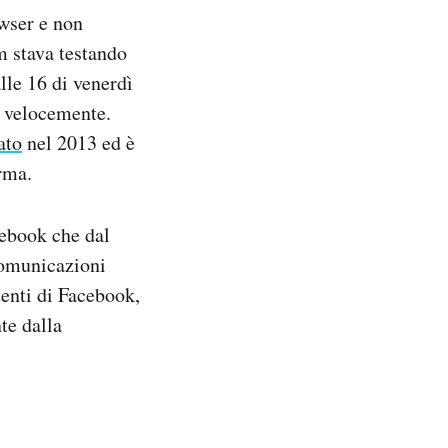
owser e non
m stava testando
alle 16 di venerdì
e velocemente.
ato
nel 2013 ed è
rma.
cebook che dal
comunicazioni
tenti di Facebook,
te dalla