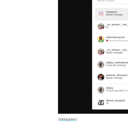
PODCAST
NEWSLETTER
I MIEI PREFERITI
SHOP
CALENDARIO
AREA PERSONALE
Area Personale
(
Instagram
)
Newsletter