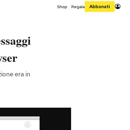
Abbonati
Shop
Regala
ssaggi
wser
ione era in