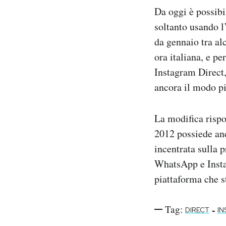
Notifiche mobile
Da oggi è possibi
Regala il Post
soltanto usando l
Hai bisogno di aiuto?
da gennaio tra alc
Esci
ora italiana, e p
Instagram Direct,
ancora il modo p
La modifica rispo
2012 possiede an
incentrata sulla 
WhatsApp e Insta
piattaforma che 
Tag:
-
DIRECT
I