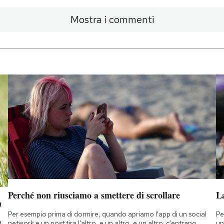
Mostra i commenti
Perché non riusciamo a smettere di scrollare
L
a
Per esempio prima di dormire, quando apriamo l'app di un social
Pe
a
network e un post tira l'altro, e un altro, e un altro: c'entrano
un