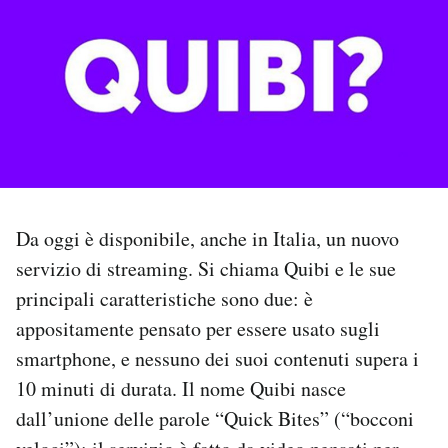
PODCAST
NEWSLETTER
I MIEI PREFERITI
Da oggi è disponibile, anche in Italia, un nuovo
SHOP
servizio di streaming. Si chiama Quibi e le sue
principali caratteristiche sono due: è
CALENDARIO
appositamente pensato per essere usato sugli
smartphone, e nessuno dei suoi contenuti supera i
AREA PERSONALE
10 minuti di durata. Il nome Quibi nasce
Area Personale
dall’unione delle parole “Quick Bites” (“bocconi
Newsletter