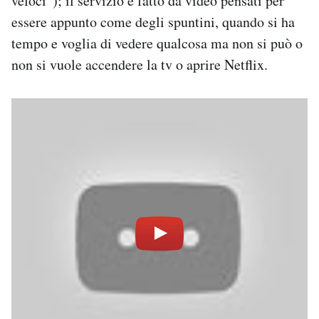
veloci”); il servizio è fatto da video pensati per
Notifiche mobile
essere appunto come degli spuntini, quando si ha
Regala il Post
tempo e voglia di vedere qualcosa ma non si può o
Hai bisogno di aiuto?
non si vuole accendere la tv o aprire Netflix.
Esci