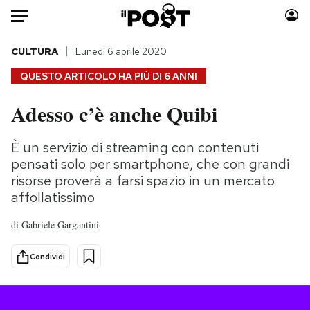
Auto
CULTURA
Lunedì 6 aprile 2020
QUESTO ARTICOLO HA PIÙ DI
6 ANNI
HOME
Adesso c’è anche Quibi
Italia
Moda
Mondo
Libri
È un servizio di streaming con contenuti
Politica
Consumismi
pensati solo per smartphone, che con grandi
Tecnologia
Storie/Idee
risorse proverà a farsi spazio in un mercato
affollatissimo
Internet
Ok Boomer!
Scienza
Media
di
Gabriele Gargantini
Cultura
Europa
Economia
Altrecose
Condividi
Sport
Mondiali calcio 2026