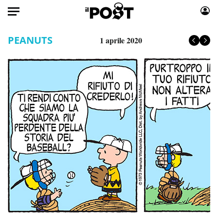
Auto
PEANUTS
1 aprile 2020
HOME
Italia
Moda
Mondo
Libri
Politica
Consumismi
Tecnologia
Storie/Idee
Internet
Ok Boomer!
Scienza
Media
Cultura
Europa
Economia
Altrecose
Sport
Mondiali calcio 2026