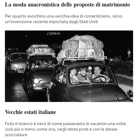
La moda anacronistica delle proposte di matrimonio
Notifiche mobile
Regala il Post
Per quanto evochino una vecchia idea di romanticismo, sono
Hai bisogno di aiuto?
un'invenzione recente importata dagli Stati Uniti
Esci
Vecchie estati italiane
Foto in bianco e nero di come passavamo le vacanze una volta:
cioè più o meno come ora, negli stessi posti e con le stesse
scocciature