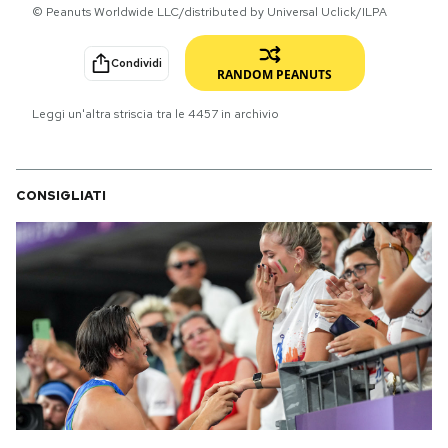
© Peanuts Worldwide LLC/distributed by Universal Uclick/ILPA
PODCAST
Condividi
RANDOM PEANUTS
NEWSLETTER
Leggi un'altra striscia tra le
4457
in archivio
I MIEI PREFERITI
CONSIGLIATI
SHOP
CALENDARIO
AREA PERSONALE
Area Personale
Newsletter