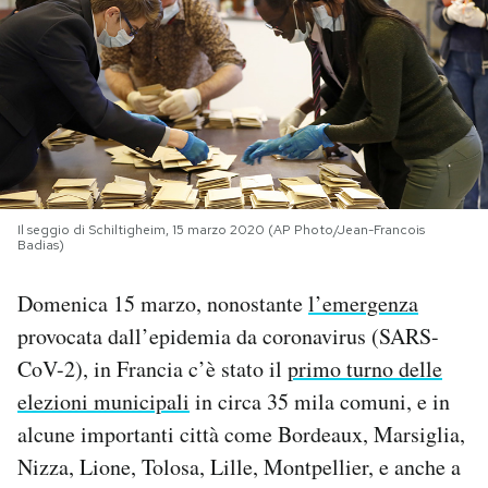
PODCAST
NEWSLETTER
I MIEI PREFERITI
Il seggio di Schiltigheim, 15 marzo 2020 (AP Photo/Jean-Francois
Badias)
SHOP
Domenica 15 marzo, nonostante
l’emergenza
CALENDARIO
provocata dall’epidemia da coronavirus (SARS-
CoV-2), in Francia c’è stato il
primo turno delle
elezioni municipali
in circa 35 mila comuni, e in
AREA PERSONALE
alcune importanti città come Bordeaux, Marsiglia,
Area Personale
Nizza, Lione, Tolosa, Lille, Montpellier, e anche a
Newsletter