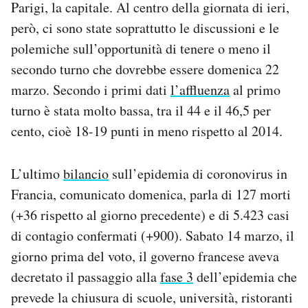
Parigi, la capitale. Al centro della giornata di ieri,
Notifiche mobile
però, ci sono state soprattutto le discussioni e le
Regala il Post
polemiche sull’opportunità di tenere o meno il
Hai bisogno di aiuto?
Esci
secondo turno che dovrebbe essere domenica 22
marzo. Secondo i primi dati
l’affluenza
al primo
turno è stata molto bassa, tra il 44 e il 46,5 per
cento, cioè 18-19 punti in meno rispetto al 2014.
L’ultimo
bilancio
sull’epidemia di coronovirus in
Francia, comunicato domenica, parla di 127 morti
(+36 rispetto al giorno precedente) e di 5.423 casi
di contagio confermati (+900). Sabato 14 marzo, il
giorno prima del voto, il governo francese aveva
decretato il passaggio alla
fase 3
dell’epidemia che
prevede la chiusura di scuole, università, ristoranti