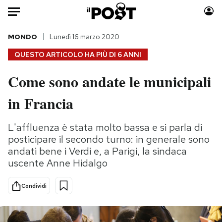
Auto
MONDO
Lunedì 16 marzo 2020
QUESTO ARTICOLO HA PIÙ DI
6 ANNI
HOME
Come sono andate le municipali
Italia
Moda
in Francia
Mondo
Libri
Politica
Consumismi
L'affluenza è stata molto bassa e si parla di
Tecnologia
Storie/Idee
posticipare il secondo turno: in generale sono
Internet
Ok Boomer!
andati bene i Verdi e, a Parigi, la sindaca
Scienza
Media
uscente Anne Hidalgo
Cultura
Europa
Economia
Altrecose
Condividi
Sport
Mondiali calcio 2026