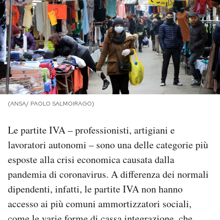
PODCAST
NEWSLETTER
I MIEI PREFERITI
(ANSA/ PAOLO SALMOIRAGO)
SHOP
Le partite IVA – professionisti, artigiani e
lavoratori autonomi – sono una delle categorie più
CALENDARIO
esposte alla crisi economica causata dalla
pandemia di coronavirus. A differenza dei normali
AREA PERSONALE
dipendenti, infatti, le partite IVA non hanno
accesso ai più comuni ammortizzatori sociali,
Area Personale
Newsletter
come le varie forme di cassa integrazione, che