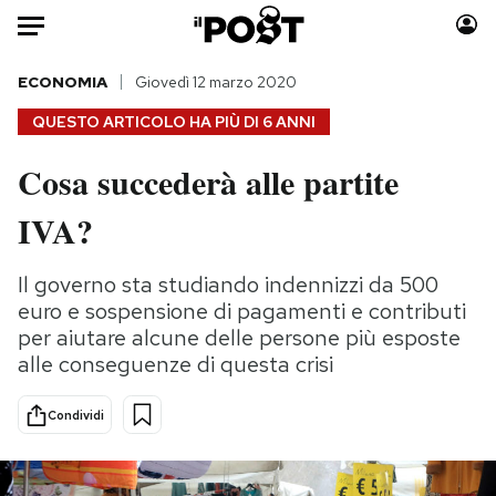
Auto
ECONOMIA
Giovedì 12 marzo 2020
QUESTO ARTICOLO HA PIÙ DI
6 ANNI
HOME
Cosa succederà alle partite
Italia
Moda
IVA?
Mondo
Libri
Politica
Consumismi
Il governo sta studiando indennizzi da 500
Tecnologia
Storie/Idee
euro e sospensione di pagamenti e contributi
Internet
Ok Boomer!
per aiutare alcune delle persone più esposte
Scienza
Media
alle conseguenze di questa crisi
Cultura
Europa
Economia
Altrecose
Condividi
Sport
Mondiali calcio 2026