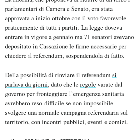
Notifiche mobile
parlamentari di Camera e Senato, era stata
Regala il Post
approvata a inizio ottobre con il voto favorevole
Hai bisogno di aiuto?
praticamente di tutti i partiti. La legge doveva
Esci
entrare in vigore a gennaio ma 71 senatori avevano
depositato in Cassazione le firme necessarie per
chiedere il referendum, sospendendola di fatto.
Della possibilità di rinviare il referendum
si
parlava da giorni
, dato che le
regole
varate dal
governo per fronteggiare l’emergenza sanitaria
avrebbero reso difficile se non impossibile
svolgere una normale campagna referendaria sul
territorio, con incontri pubblici, eventi e comizi.