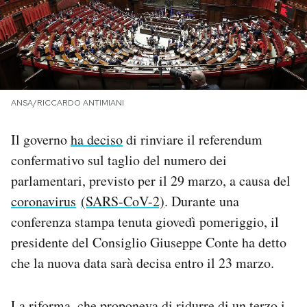
PODCAST
NEWSLETTER
ANSA/RICCARDO ANTIMIANI
I MIEI PREFERITI
Il governo
ha deciso
di rinviare il referendum
confermativo sul taglio del numero dei
SHOP
parlamentari, previsto per il 29 marzo, a causa del
coronavirus
(SARS-CoV-2)
. Durante una
CALENDARIO
conferenza stampa tenuta giovedì pomeriggio, il
presidente del Consiglio Giuseppe Conte ha detto
AREA PERSONALE
che la nuova data sarà decisa entro il 23 marzo.
Area Personale
Newsletter
La riforma, che proponeva di ridurre di un terzo i