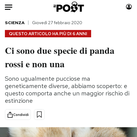
Auto
SCIENZA
Giovedì 27 febbraio 2020
QUESTO ARTICOLO HA PIÙ DI
6 ANNI
HOME
Ci sono due specie di panda
Italia
Moda
rossi e non una
Mondo
Libri
Politica
Consumismi
Sono ugualmente pucciose ma
Tecnologia
Storie/Idee
geneticamente diverse, abbiamo scoperto: e
Internet
Ok Boomer!
questo comporta anche un maggior rischio di
Scienza
Media
estinzione
Cultura
Europa
Economia
Altrecose
Condividi
Sport
Mondiali calcio 2026