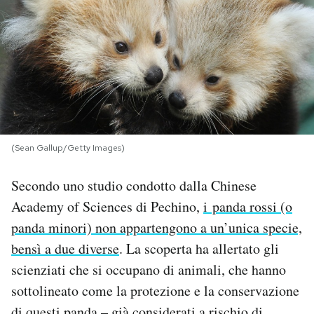
PODCAST
NEWSLETTER
I MIEI PREFERITI
(Sean Gallup/Getty Images)
SHOP
Secondo uno studio condotto dalla Chinese
Academy of Sciences di Pechino,
i panda rossi (o
CALENDARIO
panda minori) non appartengono a un’unica specie,
bensì a due diverse
. La scoperta ha allertato gli
AREA PERSONALE
scienziati che si occupano di animali, che hanno
sottolineato come la protezione e la conservazione
Area Personale
Newsletter
di questi panda – già considerati a rischio di