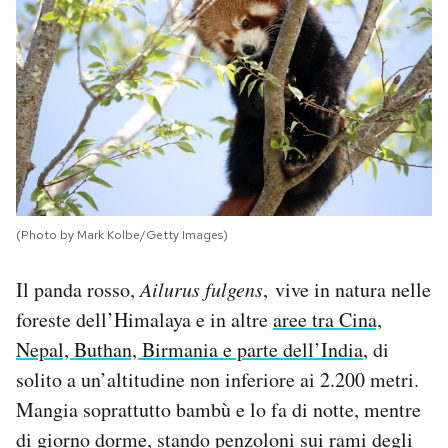
(Photo by Mark Kolbe/Getty Images)
Il panda rosso,
Ailurus fulgens
, vive in natura nelle
foreste dell’Himalaya e in altre
aree tra Cina,
Nepal, Buthan, Birmania e parte dell’India
, di
solito a un’altitudine non inferiore ai 2.200 metri.
Mangia soprattutto bambù e lo fa di notte, mentre
di giorno dorme, stando penzoloni sui rami degli