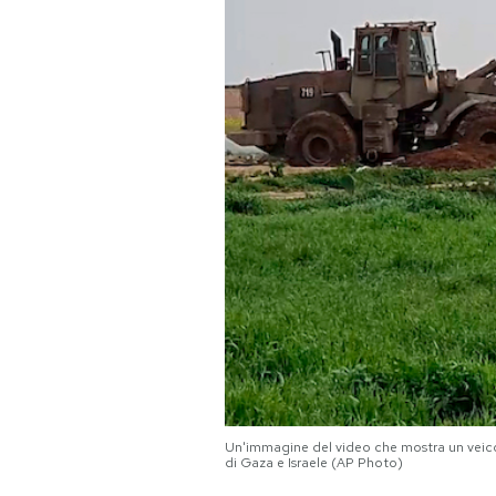
PODCAST
NEWSLETTER
I MIEI PREFERITI
SHOP
CALENDARIO
AREA PERSONALE
Un'immagine del video che mostra un veicolo 
Area Personale
di Gaza e Israele (AP Photo)
Newsletter