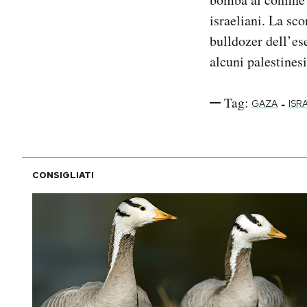
israeliani. La sc
bulldozer dell’es
alcuni palestines
Tag:
-
GAZA
ISR
CONSIGLIATI