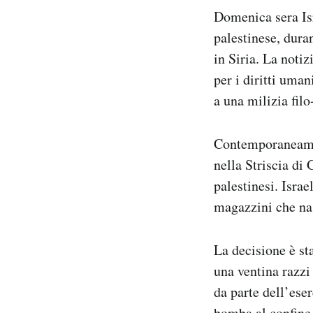
Notifiche mobile
Domenica sera Is
Regala il Post
palestinese, dura
Hai bisogno di aiuto?
in Siria. La noti
Esci
per i diritti uma
a una milizia filo
Contemporaneamen
nella Striscia di 
palestinesi. Israe
magazzini che nas
La decisione è st
una ventina razzi 
da parte dell’ese
bomba al confine t