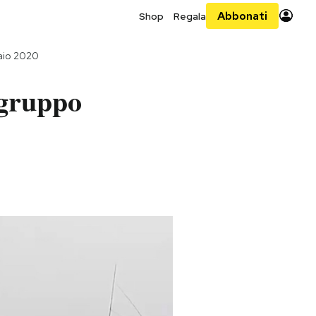
Abbonati
Shop
Regala
aio 2020
 gruppo