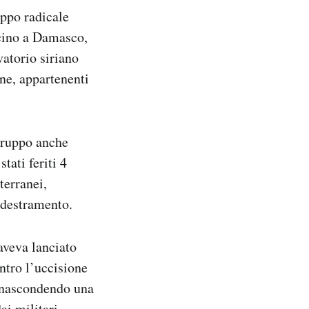
uppo radicale
icino a Damasco,
vatorio siriano
ne, appartenenti
gruppo anche
tati feriti 4
terranei,
ddestramento.
aveva lanciato
ontro l’uccisione
a nascondendo una
ai militari