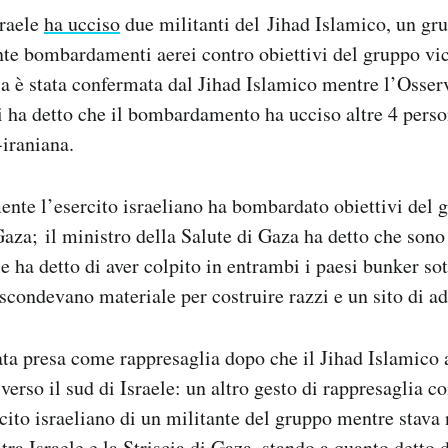
raele
ha ucciso
due militanti del Jihad Islamico, un gr
nte bombardamenti aerei contro obiettivi del gruppo v
zia è stata confermata dal Jihad Islamico mentre l’Osser
ni ha detto che il bombardamento ha ucciso altre 4 perso
-iraniana.
te l’esercito israeliano ha bombardato obiettivi del 
Gaza; il ministro della Salute di Gaza ha detto che sono s
le ha detto di aver colpito in entrambi i paesi bunker sot
condevano materiale per costruire razzi e un sito di a
ata presa come rappresaglia dopo che il Jihad Islamico 
verso il sud di Israele: un altro gesto di rappresaglia c
rcito israeliano di un militante del gruppo mentre stav
ra Israele e la Striscia di Gaza, stando a quanto detto d