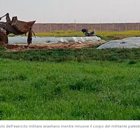
dell'esercito militare israeliano mentre rimuove il corpo del militante palestin