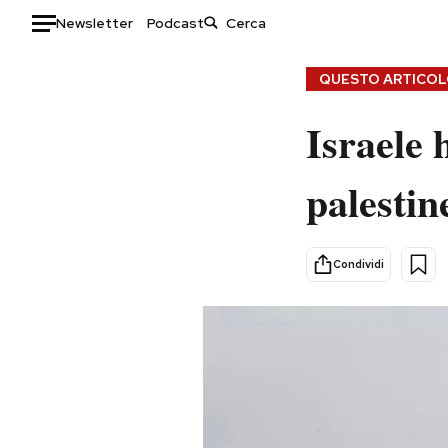
Newsletter
Podcast
Auto
QUESTO ARTICOLO
HOME
Israele 
Italia
Moda
palestin
Mondo
Libri
Politica
Consumismi
Tecnologia
Storie/Idee
Condividi
Internet
Ok Boomer!
Scienza
Media
Cultura
Europa
Economia
Altrecose
Sport
Mondiali calcio 2026