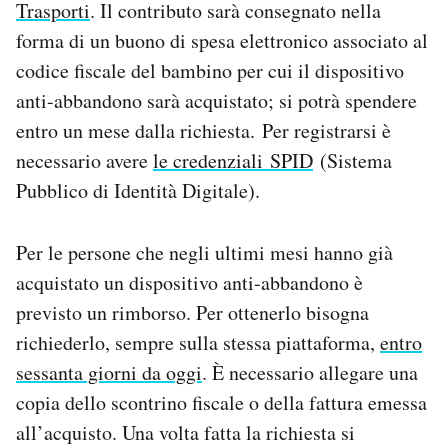
Trasporti
. Il contributo sarà consegnato nella
Notifiche mobile
forma di un buono di spesa elettronico associato al
Regala il Post
codice fiscale del bambino per cui il dispositivo
Hai bisogno di aiuto?
Esci
anti-abbandono sarà acquistato; si potrà spendere
entro un mese dalla richiesta. Per registrarsi è
necessario avere
le credenziali SPID
(Sistema
Pubblico di Identità Digitale).
Per le persone che negli ultimi mesi hanno già
acquistato un dispositivo anti-abbandono è
previsto un rimborso. Per ottenerlo bisogna
richiederlo, sempre sulla stessa piattaforma,
entro
sessanta giorni da oggi
. È necessario allegare una
copia dello scontrino fiscale o della fattura emessa
all’acquisto. Una volta fatta la richiesta si