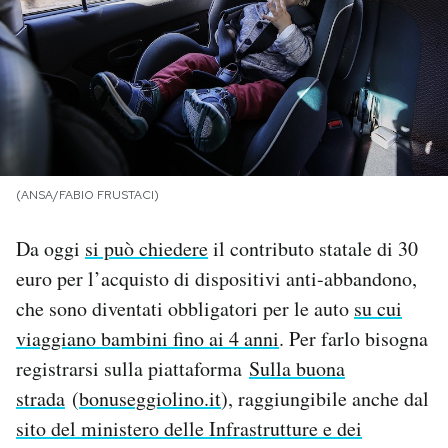
PODCAST
NEWSLETTER
I MIEI PREFERITI
(ANSA/FABIO FRUSTACI)
SHOP
Da oggi
si può chiedere
il contributo statale di 30
euro per l’acquisto di dispositivi anti-abbandono,
CALENDARIO
che sono diventati obbligatori per le auto
su cui
viaggiano bambini fino ai 4 anni
. Per farlo bisogna
registrarsi sulla piattaforma
Sulla buona
AREA PERSONALE
strada
(
bonuseggiolino.it
), raggiungibile anche dal
Area Personale
sito del ministero delle Infrastrutture e dei
Newsletter