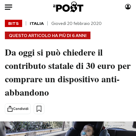
Auto
BITS
ITALIA
Giovedì 20 febbraio 2020
QUESTO ARTICOLO HA PIÙ DI
6 ANNI
HOME
Da oggi si può chiedere il
Italia
Moda
Mondo
Libri
contributo statale di 30 euro per
Politica
Consumismi
comprare un dispositivo anti-
Tecnologia
Storie/Idee
Internet
Ok Boomer!
abbandono
Scienza
Media
Cultura
Europa
Condividi
Economia
Altrecose
Sport
Mondiali calcio 2026