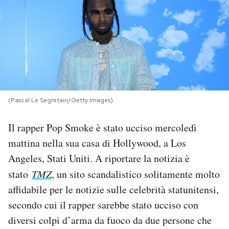
PODCAST
NEWSLETTER
I MIEI PREFERITI
(Pascal Le Segretain/Getty Images)
SHOP
Il rapper Pop Smoke è stato ucciso mercoledì
mattina nella sua casa di Hollywood, a Los
CALENDARIO
Angeles, Stati Uniti. A riportare la notizia è
stato
TMZ
, un sito scandalistico solitamente molto
affidabile per le notizie sulle celebrità statunitensi,
AREA PERSONALE
secondo cui il rapper sarebbe stato ucciso con
Area Personale
diversi colpi d’arma da fuoco da due persone che
Newsletter