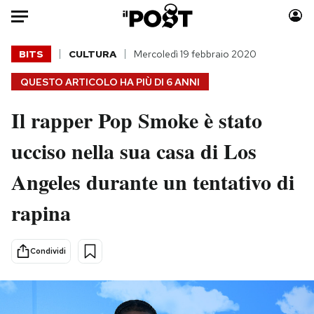
Auto
BITS
CULTURA
Mercoledì 19 febbraio 2020
QUESTO ARTICOLO HA PIÙ DI
6 ANNI
HOME
Il rapper Pop Smoke è stato
Italia
Moda
Mondo
Libri
ucciso nella sua casa di Los
Politica
Consumismi
Angeles durante un tentativo di
Tecnologia
Storie/Idee
Internet
Ok Boomer!
rapina
Scienza
Media
Cultura
Europa
Condividi
Economia
Altrecose
Sport
Mondiali calcio 2026