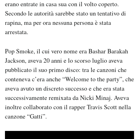
erano entrate in casa sua con il volto coperto.
Notifiche mobile
Secondo le autorità sarebbe stato un tentativo di
Regala il Post
Hai bisogno di aiuto?
rapina, ma per ora nessuna persona è stata
Esci
arrestata.
Pop Smoke, il cui vero nome era Bashar Barakah
Jackson, aveva 20 anni e lo scorso luglio aveva
pubblicato il suo primo disco: tra le canzoni che
conteneva c’era anche “Welcome to the party”, che
aveva avuto un discreto successo e che era stata
successivamente remixata da Nicki Minaj. Aveva
inoltre collaborato con il rapper Travis Scott nella
canzone “Gatti”.