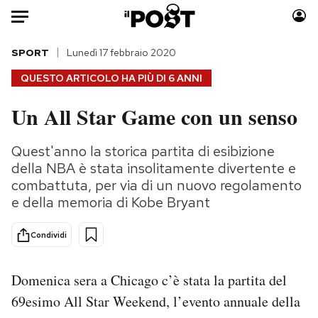
Auto
SPORT
Lunedì 17 febbraio 2020
QUESTO ARTICOLO HA PIÙ DI
6 ANNI
HOME
Un All Star Game con un senso
Italia
Moda
Mondo
Libri
Quest'anno la storica partita di esibizione
Politica
Consumismi
della NBA è stata insolitamente divertente e
Tecnologia
Storie/Idee
combattuta, per via di un nuovo regolamento
e della memoria di Kobe Bryant
Internet
Ok Boomer!
Scienza
Media
Condividi
Cultura
Europa
Economia
Altrecose
Domenica sera a Chicago c’è stata la partita del
Sport
Mondiali calcio 2026
69esimo All Star Weekend, l’evento annuale della