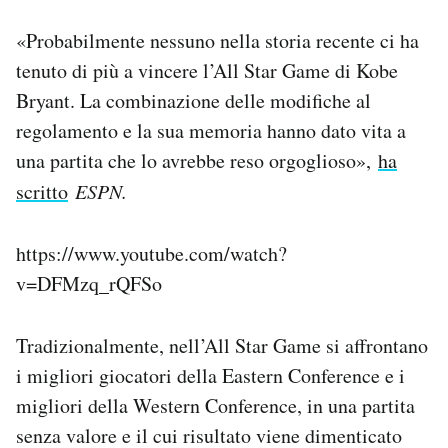
Notifiche mobile
«Probabilmente nessuno nella storia recente ci ha
Regala il Post
tenuto di più a vincere l’All Star Game di Kobe
Hai bisogno di aiuto?
Esci
Bryant. La combinazione delle modifiche al
regolamento e la sua memoria hanno dato vita a
una partita che lo avrebbe reso orgoglioso»,
ha
scritto
ESPN.
https://www.youtube.com/watch?
v=DFMzq_rQFSo
Tradizionalmente, nell’All Star Game si affrontano
i migliori giocatori della Eastern Conference e i
migliori della Western Conference, in una partita
senza valore e il cui risultato viene dimenticato