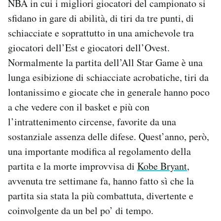
NBA in cui i migliori giocatori del campionato si
sfidano in gare di abilità, di tiri da tre punti, di
PODCAST
schiacciate e soprattutto in una amichevole tra
giocatori dell’Est e giocatori dell’Ovest.
NEWSLETTER
Normalmente la partita dell’All Star Game è una
lunga esibizione di schiacciate acrobatiche, tiri da
I MIEI PREFERITI
lontanissimo e giocate che in generale hanno poco
a che vedere con il basket e più con
SHOP
l’intrattenimento circense, favorite da una
sostanziale assenza delle difese. Quest’anno, però,
una importante modifica al regolamento della
CALENDARIO
partita e la morte improvvisa di
Kobe Bryant
,
avvenuta tre settimane fa, hanno fatto sì che la
AREA PERSONALE
partita sia stata la più combattuta, divertente e
Area Personale
coinvolgente da un bel po’ di tempo.
Newsletter