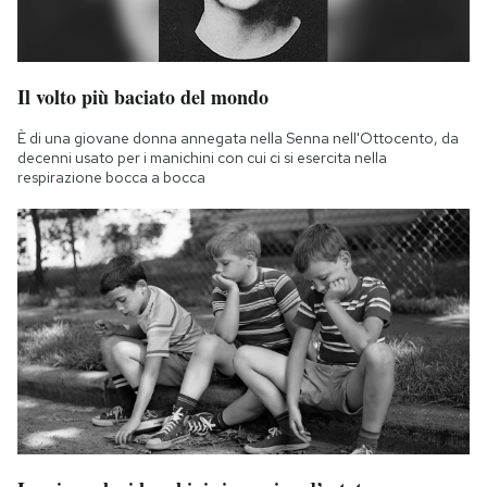
Il volto più baciato del mondo
È di una giovane donna annegata nella Senna nell'Ottocento, da
decenni usato per i manichini con cui ci si esercita nella
respirazione bocca a bocca