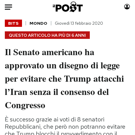
Auto
BITS
MONDO
Giovedì 13 febbraio 2020
QUESTO ARTICOLO HA PIÙ DI
6 ANNI
HOME
Il Senato americano ha
Italia
Moda
Mondo
Libri
approvato un disegno di legge
Politica
Consumismi
per evitare che Trump attacchi
Tecnologia
Storie/Idee
Internet
Ok Boomer!
l’Iran senza il consenso del
Scienza
Media
Congresso
Cultura
Europa
Economia
Altrecose
È successo grazie ai voti di 8 senatori
Sport
Mondiali calcio 2026
Repubblicani, che però non potranno evitare
che Trump blocchi il provvedimento con il