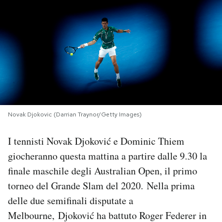
PODCAST
NEWSLETTER
I MIEI PREFERITI
Novak Djokovic (Darrian Traynor/Getty Images)
SHOP
I tennisti Novak Djoković e Dominic Thiem
CALENDARIO
giocheranno questa mattina a partire dalle 9.30 la
finale maschile degli Australian Open, il primo
AREA PERSONALE
torneo del Grande Slam del 2020. Nella prima
delle due semifinali disputate a
Area Personale
Melbourne, Djoković ha battuto Roger Federer in
Newsletter