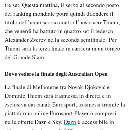
tre set. Questa mattina, il serbo al secondo posto
Notifiche mobile
Regala il Post
del ranking mondiale potrà quindi difendere il
Hai bisogno di aiuto?
titolo dell’anno scorso contro l’austriaco Thiem,
Esci
che venerdì ha battuto in quattro set il tedesco
Alexander Zverev nella seconda semifinale. Per
Thiem sarà la terza finale in carriera in un torneo
del Grande Slam.
Dove vedere la finale degli Australian Open
La finale di Melbourne tra Novak Djoković e
Dominic Thiem sarà trasmessa in diretta e in
esclusiva dai canali Eurosport, trasmessi tramite la
piattaforma online Eurosport Player o compresi
nelle offerte Dazn e Sky.
Dazn
è accessibile in