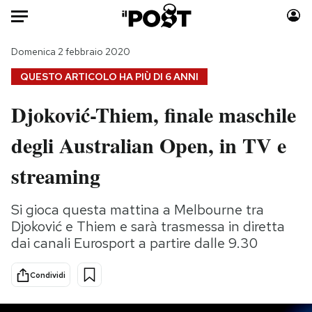
Auto
Domenica 2 febbraio 2020
QUESTO ARTICOLO HA PIÙ DI
6 ANNI
HOME
Djoković-Thiem, finale maschile
Italia
Moda
degli Australian Open, in TV e
Mondo
Libri
Politica
Consumismi
streaming
Tecnologia
Storie/Idee
Internet
Ok Boomer!
Si gioca questa mattina a Melbourne tra
Scienza
Media
Djoković e Thiem e sarà trasmessa in diretta
Cultura
Europa
dai canali Eurosport a partire dalle 9.30
Economia
Altrecose
Condividi
Sport
Mondiali calcio 2026