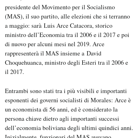
Notifiche mobile
presidente del Movimento per il Socialismo
Regala il Post
(MAS), il suo partito, alle elezioni che si terranno
Hai bisogno di aiuto?
a maggio: sarà Luis Arce Catacora, storico
Esci
ministro dell’Economia tra il 2006 e il 2017 e poi
di nuovo per alcuni mesi nel 2019. Arce
rappresenterà il MAS insieme a David
Choquehuanca, ministro degli Esteri tra il 2006 e
il 2017.
Entrambi sono stati tra i più visibili e importanti
esponenti dei governi socialisti di Morales: Arce è
un economista di 56 anni, ed è considerato la
persona chiave dietro agli importanti successi
dell’economia boliviana degli ultimi quindici anni.
Inizialmente, funzionari del MAS avevano