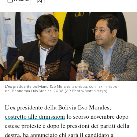
PODCAST
NEWSLETTER
I MIEI PREFERITI
SHOP
L'ex presidente boliviano Evo Morales, a sinistra, con l'ex ministro
dell'Economia Luis Arce nel 2008.(AP Photo/Martin Mejia)
CALENDARIO
L’ex presidente della Bolivia Evo Morales,
AREA PERSONALE
costretto alle dimissioni
lo scorso novembre dopo
estese proteste e dopo le pressioni dei partiti della
Area Personale
destra, ha annunciato chi sarà il candidato a
Newsletter