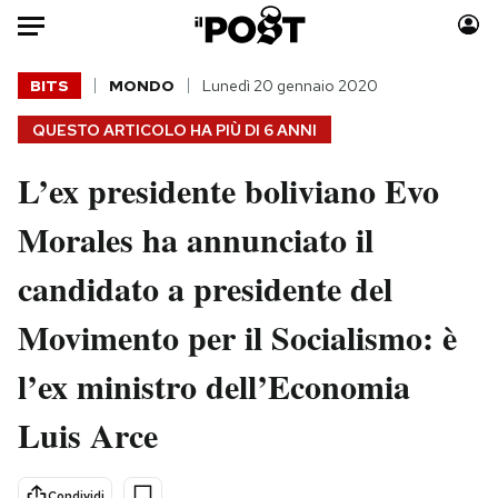
Auto
BITS
MONDO
Lunedì 20 gennaio 2020
QUESTO ARTICOLO HA PIÙ DI
6 ANNI
HOME
L’ex presidente boliviano Evo
Italia
Moda
Mondo
Libri
Morales ha annunciato il
Politica
Consumismi
candidato a presidente del
Tecnologia
Storie/Idee
Internet
Ok Boomer!
Movimento per il Socialismo: è
Scienza
Media
l’ex ministro dell’Economia
Cultura
Europa
Economia
Altrecose
Luis Arce
Sport
Mondiali calcio 2026
Condividi