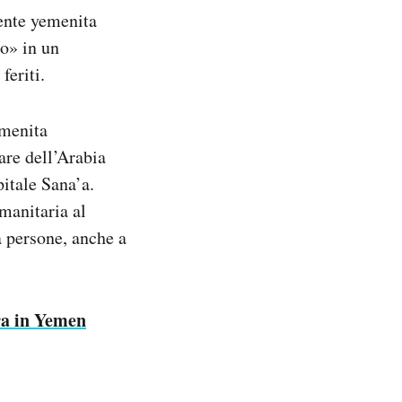
dente yemenita
o» in un
feriti.
emenita
are dell’Arabia
pitale Sana’a.
manitaria al
a persone, anche a
ra in Yemen