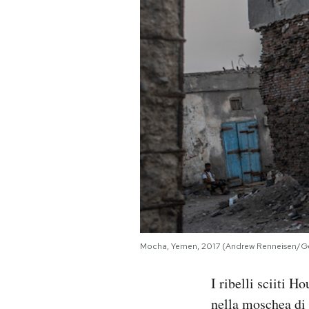
PODCAST
NEWSLETTER
I MIEI PREFERITI
SHOP
CALENDARIO
Mocha, Yemen, 2017 (Andrew Renneisen/G
AREA PERSONALE
I ribelli sciiti H
Area Personale
nella moschea di 
Newsletter