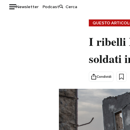
Newsletter
Podcast
Auto
QUESTO ARTICOLO
HOME
I ribell
Italia
Moda
soldati 
Mondo
Libri
Politica
Consumismi
Tecnologia
Storie/Idee
Condividi
Internet
Ok Boomer!
Scienza
Media
Cultura
Europa
Economia
Altrecose
Sport
Mondiali calcio 2026