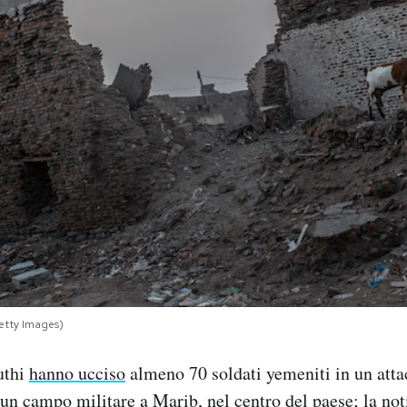
etty Images)
outhi
hanno ucciso
almeno 70 soldati yemeniti in un atta
un campo militare a Marib, nel centro del paese; la noti