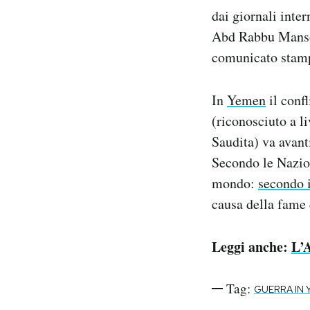
Notifiche mobile
dai giornali inter
Regala il Post
Abd Rabbu Mansou
Hai bisogno di aiuto?
comunicato stampa
Esci
In
Yemen
il confl
(riconosciuto a l
Saudita) va avanti
Secondo le Nazion
mondo:
secondo i
causa della fame e
Leggi anche:
L’A
Tag:
GUERRA IN