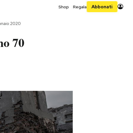
Abbonati
Shop
Regala
nnaio 2020
no 70