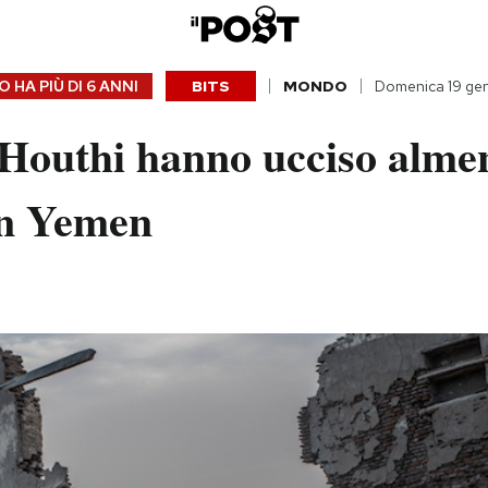
 HA PIÙ DI
6 ANNI
BITS
MONDO
Domenica 19 ge
i Houthi hanno ucciso alme
in Yemen