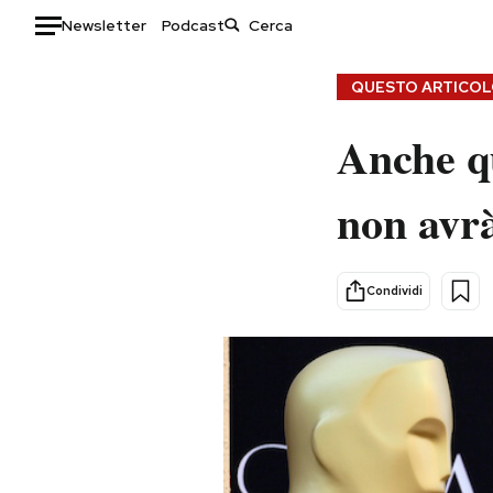
Newsletter
Podcast
Auto
QUESTO ARTICOLO
HOME
Anche q
Italia
Moda
non avr
Mondo
Libri
Politica
Consumismi
Tecnologia
Storie/Idee
Condividi
Internet
Ok Boomer!
Scienza
Media
Cultura
Europa
Economia
Altrecose
Sport
Mondiali calcio 2026