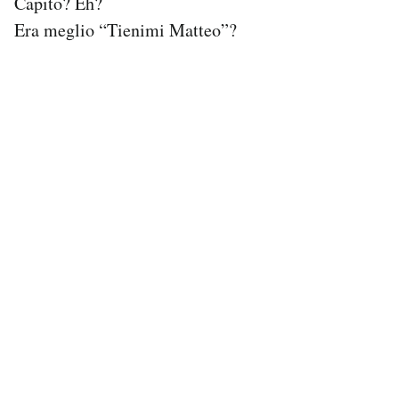
Capito? Eh?
Notifiche mobile
Era meglio “Tienimi Matteo”?
Regala il Post
Hai bisogno di aiuto?
Esci