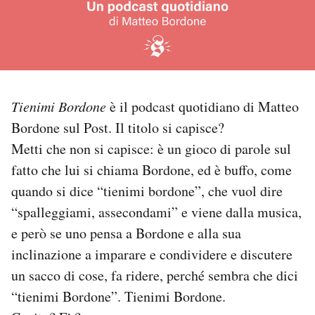
PODCAST
NEWSLETTER
Tienimi Bordone
è il podcast quotidiano di Matteo
I MIEI PREFERITI
Bordone sul Post. Il titolo si capisce?
Metti che non si capisce: è un gioco di parole sul
fatto che lui si chiama Bordone, ed è buffo, come
SHOP
quando si dice “tienimi bordone”, che vuol dire
“spalleggiami, assecondami” e viene dalla musica,
CALENDARIO
e però se uno pensa a Bordone e alla sua
inclinazione a imparare e condividere e discutere
AREA PERSONALE
un sacco di cose, fa ridere, perché sembra che dici
Area Personale
“tienimi Bordone”. Tienimi Bordone.
Newsletter