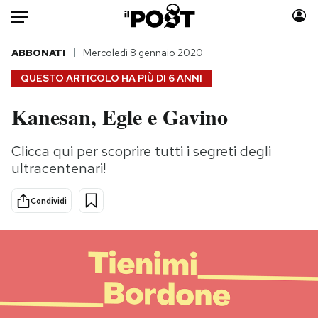
Auto
ABBONATI
Mercoledì 8 gennaio 2020
QUESTO ARTICOLO HA PIÙ DI
6 ANNI
HOME
Kanesan, Egle e Gavino
Italia
Moda
Mondo
Libri
Clicca qui per scoprire tutti i segreti degli
Politica
Consumismi
ultracentenari!
Tecnologia
Storie/Idee
Internet
Ok Boomer!
Condividi
Scienza
Media
Cultura
Europa
Economia
Altrecose
Sport
Mondiali calcio 2026