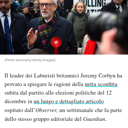
PODCAST
NEWSLETTER
I MIEI PREFERITI
(Peter Summers/Getty Images)
SHOP
Il leader dei Laburisti britannici Jeremy Corbyn ha
provato a spiegare le ragioni della
netta sconfitta
CALENDARIO
subita dal partito alle elezioni politiche del 12
dicembre in
un lungo e dettagliato articolo
AREA PERSONALE
ospitato dall’
Observer,
un settimanale che fa parte
dello stesso gruppo editoriale del
Guardian
.
Area Personale
Newsletter