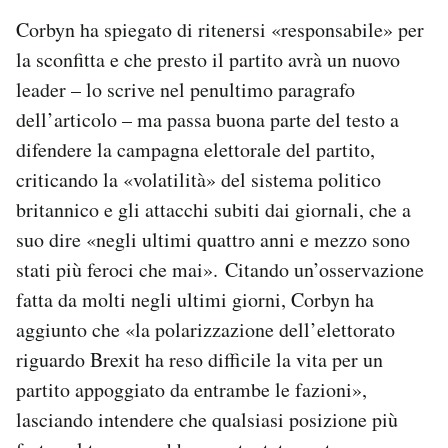
Notifiche mobile
Corbyn ha spiegato di ritenersi «responsabile» per
Regala il Post
la sconfitta e che presto il partito avrà un nuovo
Hai bisogno di aiuto?
leader – lo scrive nel penultimo paragrafo
Esci
dell’articolo – ma passa buona parte del testo a
difendere la campagna elettorale del partito,
criticando la «volatilità» del sistema politico
britannico e gli attacchi subiti dai giornali, che a
suo dire «negli ultimi quattro anni e mezzo sono
stati più feroci che mai». Citando un’osservazione
fatta da molti negli ultimi giorni, Corbyn ha
aggiunto che «la polarizzazione dell’elettorato
riguardo Brexit ha reso difficile la vita per un
partito appoggiato da entrambe le fazioni»,
lasciando intendere che qualsiasi posizione più