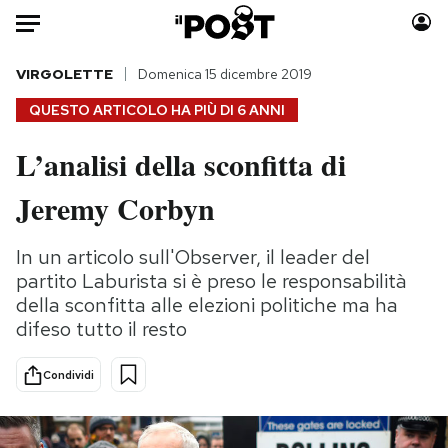
Auto
VIRGOLETTE
Domenica 15 dicembre 2019
QUESTO ARTICOLO HA PIÙ DI
6 ANNI
HOME
L’analisi della sconfitta di
Italia
Moda
Jeremy Corbyn
Mondo
Libri
Politica
Consumismi
In un articolo sull'Observer, il leader del
Tecnologia
Storie/Idee
partito Laburista si è preso le responsabilità
Internet
Ok Boomer!
della sconfitta alle elezioni politiche ma ha
Scienza
Media
difeso tutto il resto
Cultura
Europa
Economia
Altrecose
Condividi
Sport
Mondiali calcio 2026