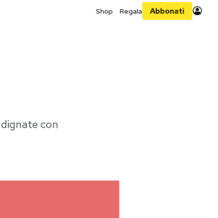
Abbonati
Shop
Regala
indignate con