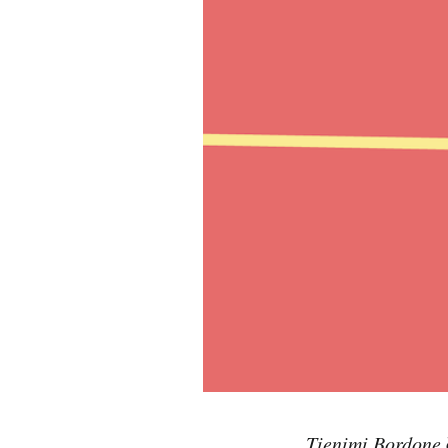
PODCAST
NEWSLETTER
I MIEI PREFERITI
SHOP
CALENDARIO
AREA PERSONALE
Area Personale
Newsletter
Tienimi Bordone