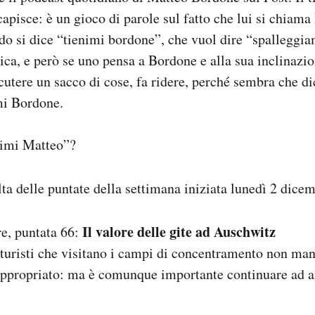
capisce: è un gioco di parole sul fatto che lui si chiama
do si dice “tienimi bordone”, che vuol dire “spalleggi
ica, e però se uno pensa a Bordone e alla sua inclinazi
cutere un sacco di cose, fa ridere, perché sembra che di
mi Bordone.
nimi Matteo”?
lta delle puntate della settimana iniziata lunedì 2 dice
Il valore delle gite ad Auschwitz
e, puntata 66:
 i turisti che visitano i campi di concentramento non m
propriato: ma è comunque importante continuare ad a