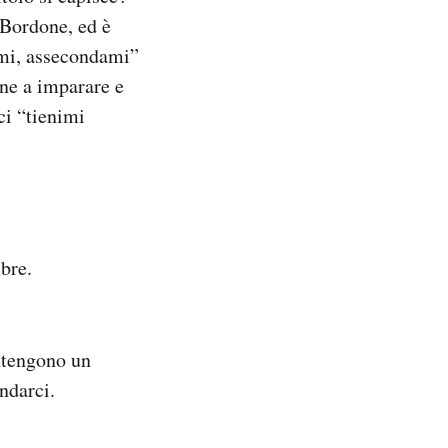
 Bordone, ed è
ami, assecondami”
one a imparare e
ci “tienimi
mbre.
antengono un
ndarci.