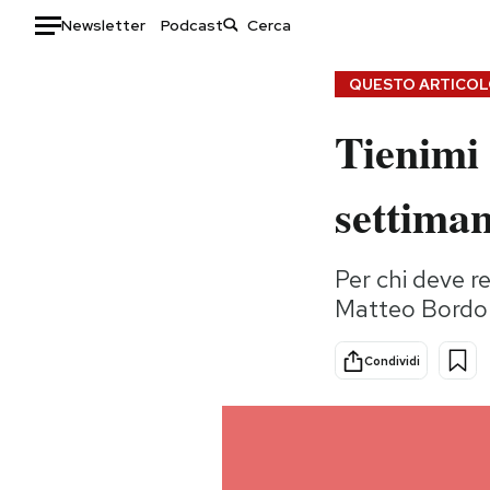
Newsletter
Podcast
Auto
QUESTO ARTICOLO
Tienimi 
HOME
Italia
Moda
settima
Mondo
Libri
Politica
Consumismi
Per chi deve re
Tecnologia
Storie/Idee
Matteo Bordo
Internet
Ok Boomer!
Scienza
Media
Condividi
Cultura
Europa
Economia
Altrecose
Sport
Mondiali calcio 2026