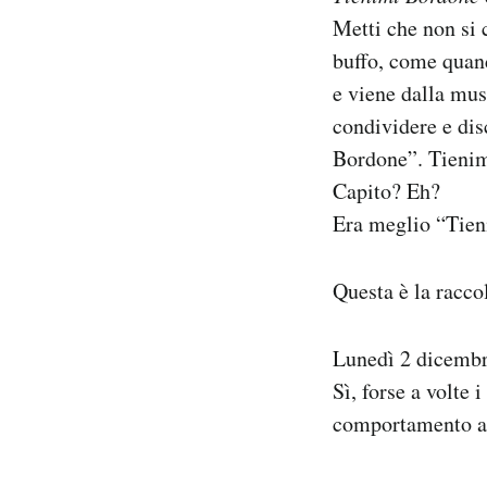
Notifiche mobile
Metti che non si 
Regala il Post
buffo, come quan
Hai bisogno di aiuto?
e viene dalla mus
Esci
condividere e dis
Bordone”. Tieni
Capito? Eh?
Era meglio “Tie
Questa è la racco
Lunedì 2 dicembr
Sì, forse a volte
comportamento ap