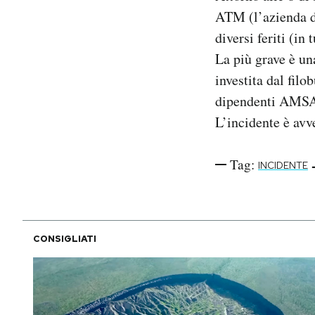
Notifiche mobile
ATM (l’azienda de
Regala il Post
diversi feriti (in
Hai bisogno di aiuto?
La più grave è un
Esci
investita dal filo
dipendenti AMSA 
L’incidente è avv
Tag:
INCIDENTE
CONSIGLIATI