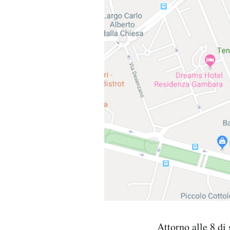
PODCAST
NEWSLETTER
I MIEI PREFERITI
SHOP
CALENDARIO
AREA PERSONALE
Area Personale
Attorno alle 8 di 
Newsletter