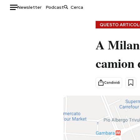
Newsletter
Podcast
Auto
QUESTO ARTICOLO
HOME
A Milano
Italia
Moda
camion de
Mondo
Libri
Politica
Consumismi
Tecnologia
Storie/Idee
Condividi
Internet
Ok Boomer!
Scienza
Media
Cultura
Europa
Economia
Altrecose
Sport
Mondiali calcio 2026