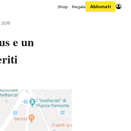
Abbonati
Shop
Regala
e 2019
us e un
riti