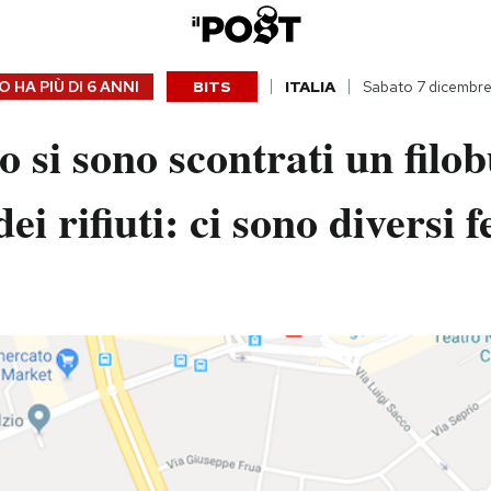
 HA PIÙ DI
6 ANNI
BITS
ITALIA
Sabato 7 dicembr
 si sono scontrati un filob
i rifiuti: ci sono diversi fe