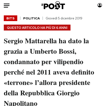
Auto
BITS
POLITICA
Giovedì 5 dicembre 2019
QUESTO ARTICOLO HA PIÙ DI
6 ANNI
HOME
Sergio Mattarella ha dato la
Italia
Moda
Mondo
Libri
grazia a Umberto Bossi,
Politica
Consumismi
condannato per vilipendio
Tecnologia
Storie/Idee
Internet
Ok Boomer!
perché nel 2011 aveva definito
Scienza
Media
«terrone» l’allora presidente
Cultura
Europa
Economia
Altrecose
della Repubblica Giorgio
Sport
Mondiali calcio 2026
Napolitano