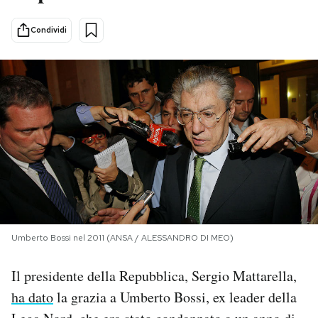
PODCAST
Condividi
NEWSLETTER
I MIEI PREFERITI
SHOP
CALENDARIO
Umberto Bossi nel 2011 (ANSA / ALESSANDRO DI MEO)
AREA PERSONALE
Il presidente della Repubblica, Sergio Mattarella,
Area Personale
ha dato
la grazia a Umberto Bossi, ex leader della
Newsletter