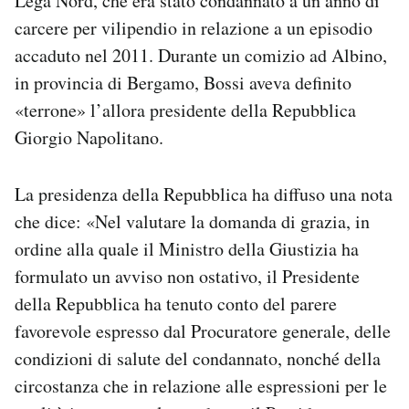
Lega Nord, che era stato condannato a un anno di
Notifiche mobile
carcere per vilipendio in relazione a un episodio
Regala il Post
accaduto nel 2011. Durante un comizio ad Albino,
Hai bisogno di aiuto?
in provincia di Bergamo, Bossi aveva definito
Esci
«terrone» l’allora presidente della Repubblica
Giorgio Napolitano.
La presidenza della Repubblica ha diffuso una nota
che dice: «Nel valutare la domanda di grazia, in
ordine alla quale il Ministro della Giustizia ha
formulato un avviso non ostativo, il Presidente
della Repubblica ha tenuto conto del parere
favorevole espresso dal Procuratore generale, delle
condizioni di salute del condannato, nonché della
circostanza che in relazione alle espressioni per le