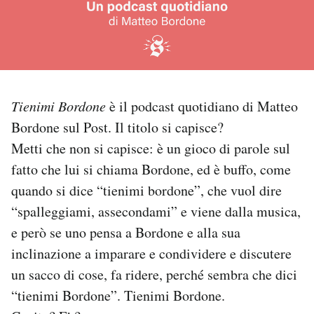
PODCAST
NEWSLETTER
Tienimi Bordone
è il podcast quotidiano di Matteo
I MIEI PREFERITI
Bordone sul Post. Il titolo si capisce?
Metti che non si capisce: è un gioco di parole sul
fatto che lui si chiama Bordone, ed è buffo, come
SHOP
quando si dice “tienimi bordone”, che vuol dire
“spalleggiami, assecondami” e viene dalla musica,
CALENDARIO
e però se uno pensa a Bordone e alla sua
inclinazione a imparare e condividere e discutere
AREA PERSONALE
un sacco di cose, fa ridere, perché sembra che dici
Area Personale
“tienimi Bordone”. Tienimi Bordone.
Newsletter