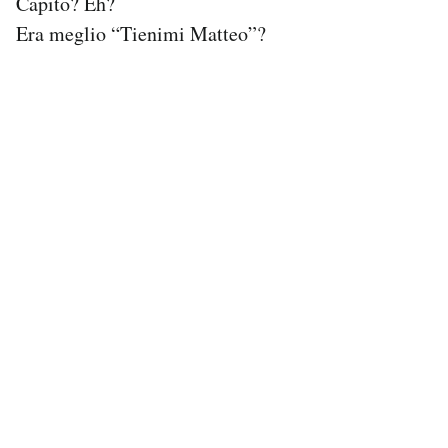
Capito? Eh?
Notifiche mobile
Era meglio “Tienimi Matteo”?
Regala il Post
Hai bisogno di aiuto?
Esci