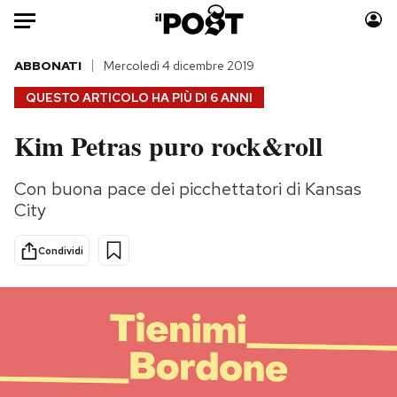
Auto
ABBONATI
Mercoledì 4 dicembre 2019
QUESTO ARTICOLO HA PIÙ DI
6 ANNI
HOME
Kim Petras puro rock&roll
Italia
Moda
Mondo
Libri
Con buona pace dei picchettatori di Kansas
Politica
Consumismi
City
Tecnologia
Storie/Idee
Internet
Ok Boomer!
Condividi
Scienza
Media
Cultura
Europa
Economia
Altrecose
Sport
Mondiali calcio 2026