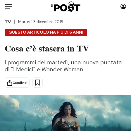
Auto
TV
Martedì 3 dicembre 2019
QUESTO ARTICOLO HA PIÙ DI
6 ANNI
HOME
Cosa c’è stasera in TV
Italia
Moda
Mondo
Libri
I programmi del martedì, una nuova puntata
Politica
Consumismi
di "I Medici" e Wonder Woman
Tecnologia
Storie/Idee
Internet
Ok Boomer!
Condividi
Scienza
Media
Cultura
Europa
Economia
Altrecose
Sport
Mondiali calcio 2026