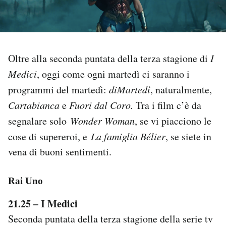
PODCAST
NEWSLETTER
Oltre alla seconda puntata della terza stagione di
I
Medici
, oggi come ogni martedì ci saranno i
I MIEI PREFERITI
programmi del martedì:
diMartedì
, naturalmente,
Cartabianca
e
Fuori dal Coro.
Tra i film c’è da
segnalare solo
Wonder Woman
, se vi piacciono le
SHOP
cose di supereroi, e
La famiglia Bélier
, se siete in
vena di buoni sentimenti.
CALENDARIO
Rai Uno
AREA PERSONALE
21.25 – I Medici
Area Personale
Seconda puntata della terza stagione della serie tv
Newsletter