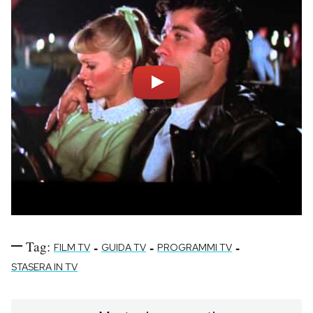
Tag:
-
-
-
FILM TV
GUIDA TV
PROGRAMMI TV
STASERA IN TV