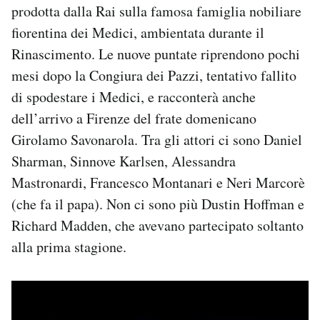
prodotta dalla Rai sulla famosa famiglia nobiliare
Notifiche mobile
fiorentina dei Medici, ambientata durante il
Regala il Post
Hai bisogno di aiuto?
Rinascimento. Le nuove puntate riprendono pochi
Esci
mesi dopo la Congiura dei Pazzi, tentativo fallito
di spodestare i Medici, e racconterà anche
dell’arrivo a Firenze del frate domenicano
Girolamo Savonarola. Tra gli attori ci sono Daniel
Sharman, Sinnove Karlsen, Alessandra
Mastronardi, Francesco Montanari e Neri Marcorè
(che fa il papa). Non ci sono più Dustin Hoffman e
Richard Madden, che avevano partecipato soltanto
alla prima stagione.