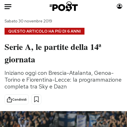
Auto
Sabato 30 novembre 2019
QUESTO ARTICOLO HA PIÙ DI
6 ANNI
HOME
Serie A, le partite della 14ª
Italia
Moda
giornata
Mondo
Libri
Politica
Consumismi
Iniziano oggi con Brescia-Atalanta, Genoa-
Tecnologia
Storie/Idee
Torino e Fiorentina-Lecce: la programmazione
Internet
Ok Boomer!
completa tra Sky e Dazn
Scienza
Media
Cultura
Europa
Condividi
Economia
Altrecose
Sport
Mondiali calcio 2026