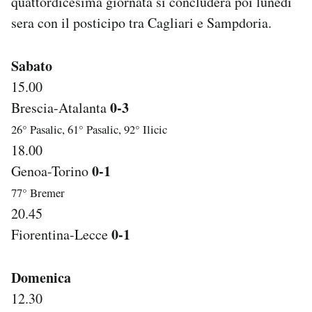
quattordicesima giornata si concluderà poi lunedì
Notifiche mobile
sera con il posticipo tra Cagliari e Sampdoria.
Regala il Post
Hai bisogno di aiuto?
Sabato
Esci
15.00
0-3
Brescia-Atalanta
26° Pasalic, 61° Pasalic, 92° Ilicic
18.00
0-1
Genoa-Torino
77° Bremer
20.45
0-1
Fiorentina-Lecce
Domenica
12.30