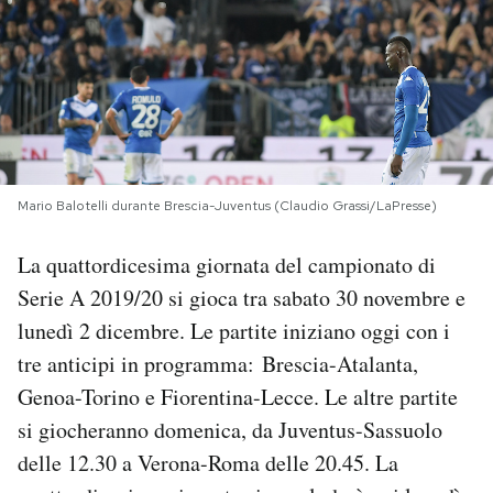
PODCAST
NEWSLETTER
I MIEI PREFERITI
Mario Balotelli durante Brescia-Juventus (Claudio Grassi/LaPresse)
La quattordicesima giornata del campionato di
SHOP
Serie A 2019/20 si gioca tra sabato 30 novembre e
lunedì 2 dicembre. Le partite iniziano oggi con i
CALENDARIO
tre anticipi in programma: Brescia-Atalanta,
Genoa-Torino e Fiorentina-Lecce. Le altre partite
AREA PERSONALE
si giocheranno domenica, da Juventus-Sassuolo
Area Personale
delle 12.30 a Verona-Roma delle 20.45. La
Newsletter