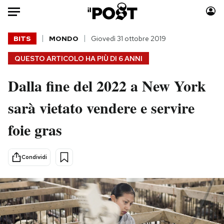
Auto
BITS
MONDO
Giovedì 31 ottobre 2019
QUESTO ARTICOLO HA PIÙ DI
6 ANNI
HOME
Dalla fine del 2022 a New York
Italia
Moda
Mondo
Libri
sarà vietato vendere e servire
Politica
Consumismi
foie gras
Tecnologia
Storie/Idee
Internet
Ok Boomer!
Scienza
Media
Condividi
Cultura
Europa
Economia
Altrecose
Sport
Mondiali calcio 2026