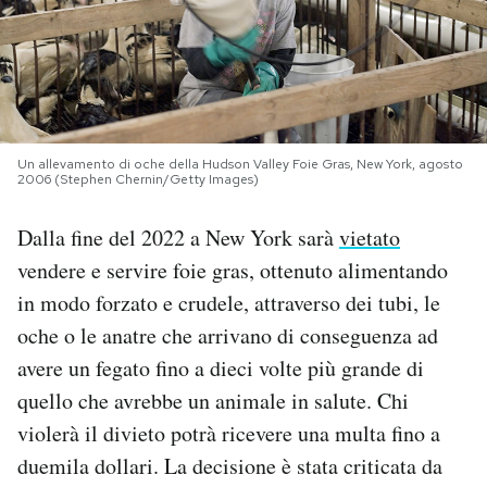
PODCAST
NEWSLETTER
Un allevamento di oche della Hudson Valley Foie Gras, New York, agosto
2006 (Stephen Chernin/Getty Images)
I MIEI PREFERITI
Dalla fine del 2022 a New York sarà
vietato
SHOP
vendere e servire foie gras, ottenuto alimentando
in modo forzato e crudele, attraverso dei tubi, le
CALENDARIO
oche o le anatre che arrivano di conseguenza ad
avere un fegato fino a dieci volte più grande di
quello che avrebbe un animale in salute. Chi
AREA PERSONALE
violerà il divieto potrà ricevere una multa fino a
Area Personale
duemila dollari. La decisione è stata criticata da
Newsletter