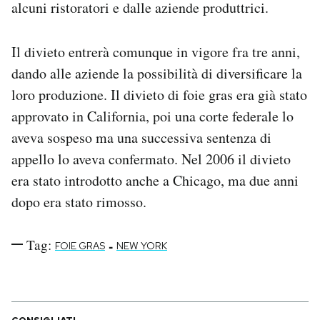
alcuni ristoratori e dalle aziende produttrici.
Notifiche mobile
Regala il Post
Hai bisogno di aiuto?
Il divieto entrerà comunque in vigore fra tre anni,
Esci
dando alle aziende la possibilità di diversificare la
loro produzione. Il divieto di foie gras era già stato
approvato in California, poi una corte federale lo
aveva sospeso ma una successiva sentenza di
appello lo aveva confermato. Nel 2006 il divieto
era stato introdotto anche a Chicago, ma due anni
dopo era stato rimosso.
Tag:
-
FOIE GRAS
NEW YORK