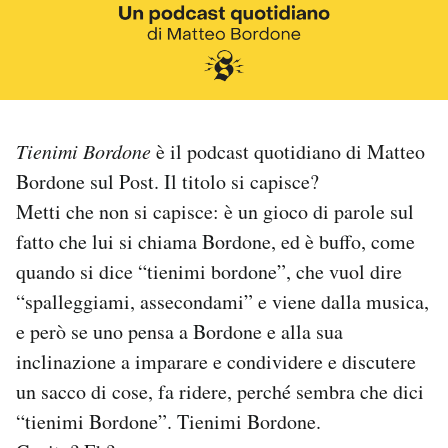
PODCAST
NEWSLETTER
Tienimi Bordone
è il podcast quotidiano di Matteo
I MIEI PREFERITI
Bordone sul Post. Il titolo si capisce?
Metti che non si capisce: è un gioco di parole sul
fatto che lui si chiama Bordone, ed è buffo, come
SHOP
quando si dice “tienimi bordone”, che vuol dire
“spalleggiami, assecondami” e viene dalla musica,
CALENDARIO
e però se uno pensa a Bordone e alla sua
inclinazione a imparare e condividere e discutere
AREA PERSONALE
un sacco di cose, fa ridere, perché sembra che dici
Area Personale
“tienimi Bordone”. Tienimi Bordone.
Newsletter