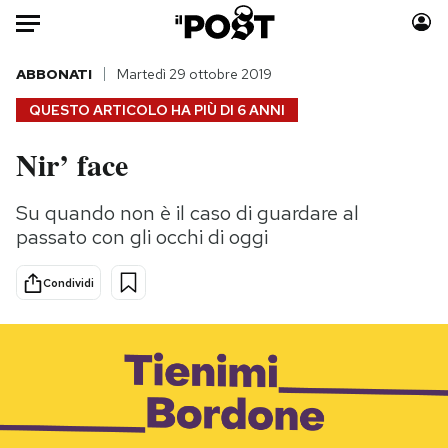
Auto
ABBONATI
Martedì 29 ottobre 2019
QUESTO ARTICOLO HA PIÙ DI
6 ANNI
HOME
Nir’ face
Italia
Moda
Mondo
Libri
Su quando non è il caso di guardare al
Politica
Consumismi
passato con gli occhi di oggi
Tecnologia
Storie/Idee
Internet
Ok Boomer!
Condividi
Scienza
Media
Cultura
Europa
Economia
Altrecose
Sport
Mondiali calcio 2026