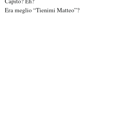
Capito? Eh?
Notifiche mobile
Era meglio “Tienimi Matteo”?
Regala il Post
Hai bisogno di aiuto?
Esci