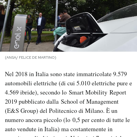
PODCAST
NEWSLETTER
I MIEI PREFERITI
(ANSA/ FELICE DE MARTINO)
Nel 2018 in Italia sono state immatricolate 9.579
SHOP
automobili elettriche (di cui 5.010 elettriche pure e
4.569 ibride), secondo lo Smart Mobility Report
CALENDARIO
2019 pubblicato dalla School of Management
(E&S Group) del Politecnico di Milano. È un
AREA PERSONALE
numero ancora piccolo (lo 0,5 per cento di tutte le
Area Personale
auto vendute in Italia) ma costantemente in
Newsletter