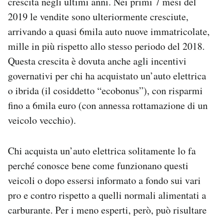
crescita negli ultimi anni. Nei primi 7 mesi del
Notifiche mobile
2019 le vendite sono ulteriormente cresciute,
Regala il Post
arrivando a quasi 6mila auto nuove immatricolate,
Hai bisogno di aiuto?
mille in più rispetto allo stesso periodo del 2018.
Esci
Questa crescita è dovuta anche agli incentivi
governativi per chi ha acquistato un’auto elettrica
o ibrida (il cosiddetto “ecobonus”), con risparmi
fino a 6mila euro (con annessa rottamazione di un
veicolo vecchio).
Chi acquista un’auto elettrica solitamente lo fa
perché conosce bene come funzionano questi
veicoli o dopo essersi informato a fondo sui vari
pro e contro rispetto a quelli normali alimentati a
carburante. Per i meno esperti, però, può risultare