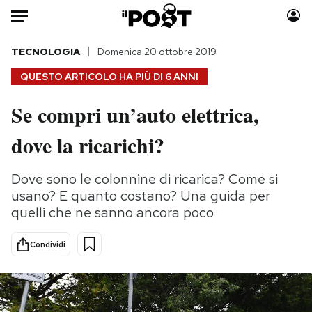
Auto
TECNOLOGIA
Domenica 20 ottobre 2019
QUESTO ARTICOLO HA PIÙ DI
6 ANNI
HOME
Se compri un’auto elettrica,
Italia
Moda
dove la ricarichi?
Mondo
Libri
Politica
Consumismi
Dove sono le colonnine di ricarica? Come si
Tecnologia
Storie/Idee
usano? E quanto costano? Una guida per
Internet
Ok Boomer!
quelli che ne sanno ancora poco
Scienza
Media
Cultura
Europa
Condividi
Economia
Altrecose
Sport
Mondiali calcio 2026