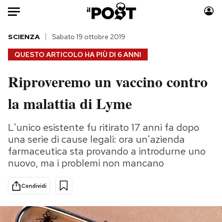
Auto
SCIENZA
Sabato 19 ottobre 2019
QUESTO ARTICOLO HA PIÙ DI
6 ANNI
HOME
Riproveremo un vaccino contro
Italia
Moda
la malattia di Lyme
Mondo
Libri
Politica
Consumismi
L'unico esistente fu ritirato 17 anni fa dopo
Tecnologia
Storie/Idee
una serie di cause legali: ora un'azienda
Internet
Ok Boomer!
farmaceutica sta provando a introdurne uno
Scienza
Media
nuovo, ma i problemi non mancano
Cultura
Europa
Economia
Altrecose
Condividi
Sport
Mondiali calcio 2026