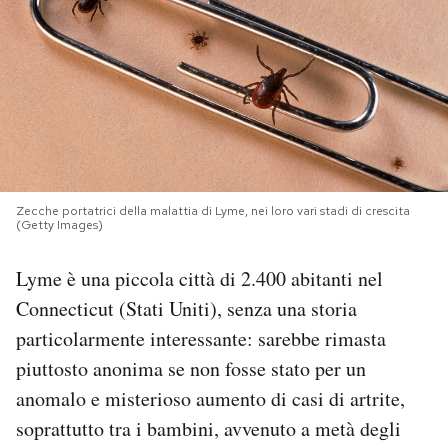
PODCAST
NEWSLETTER
I MIEI PREFERITI
Zecche portatrici della malattia di Lyme, nei loro vari stadi di crescita
(Getty Images)
SHOP
Lyme è una piccola città di 2.400 abitanti nel
CALENDARIO
Connecticut (Stati Uniti), senza una storia
particolarmente interessante: sarebbe rimasta
piuttosto anonima se non fosse stato per un
AREA PERSONALE
anomalo e misterioso aumento di casi di artrite,
Area Personale
soprattutto tra i bambini, avvenuto a metà degli
Newsletter