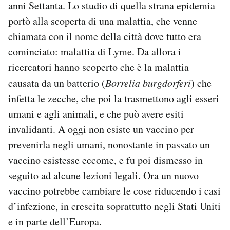
anni Settanta. Lo studio di quella strana epidemia
Notifiche mobile
portò alla scoperta di una malattia, che venne
Regala il Post
chiamata con il nome della città dove tutto era
Hai bisogno di aiuto?
Esci
cominciato: malattia di Lyme. Da allora i
ricercatori hanno scoperto che è la malattia
causata da un batterio (
Borrelia burgdorferi
) che
infetta le zecche, che poi la trasmettono agli esseri
umani e agli animali, e che può avere esiti
invalidanti. A oggi non esiste un vaccino per
prevenirla negli umani, nonostante in passato un
vaccino esistesse eccome, e fu poi dismesso in
seguito ad alcune lezioni legali. Ora un nuovo
vaccino potrebbe cambiare le cose riducendo i casi
d’infezione, in crescita soprattutto negli Stati Uniti
e in parte dell’Europa.