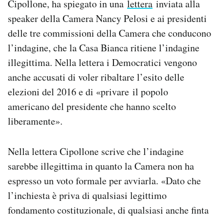
Cipollone, ha spiegato in una
lettera
inviata alla
Notifiche mobile
speaker della Camera Nancy Pelosi e ai presidenti
Regala il Post
delle tre commissioni della Camera che conducono
Hai bisogno di aiuto?
l’indagine, che la Casa Bianca ritiene l’indagine
Esci
illegittima. Nella lettera i Democratici vengono
anche accusati di voler ribaltare l’esito delle
elezioni del 2016 e di «privare il popolo
americano del presidente che hanno scelto
liberamente».
Nella lettera Cipollone scrive che l’indagine
sarebbe illegittima in quanto la Camera non ha
espresso un voto formale per avviarla. «Dato che
l’inchiesta è priva di qualsiasi legittimo
fondamento costituzionale, di qualsiasi anche finta