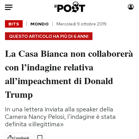
Auto
BITS
MONDO
Mercoledì 9 ottobre 2019
QUESTO ARTICOLO HA PIÙ DI
6 ANNI
HOME
La Casa Bianca non collaborerà
Italia
Moda
Mondo
Libri
con l’indagine relativa
Politica
Consumismi
all’impeachment di Donald
Tecnologia
Storie/Idee
Internet
Ok Boomer!
Trump
Scienza
Media
Cultura
Europa
In una lettera inviata alla speaker della
Economia
Altrecose
Camera Nancy Pelosi, l'indagine è stata
definita «illegittima»
Sport
Mondiali calcio 2026
Condividi