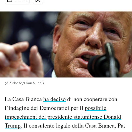
PODCAST
NEWSLETTER
I MIEI PREFERITI
SHOP
(AP Photo/Evan Vucci)
CALENDARIO
La Casa Bianca
ha deciso
di non cooperare con
l’indagine dei Democratici per il
possibile
AREA PERSONALE
impeachment del presidente statunitense Donald
Area Personale
Trump
. Il consulente legale della Casa Bianca, Pat
Newsletter