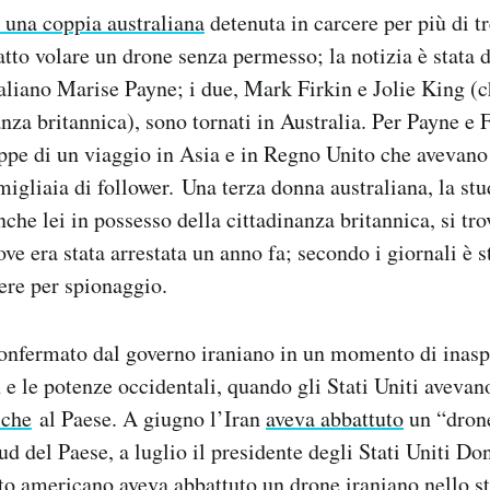
o una coppia australiana
detenuta in carcere per più di t
fatto volare un drone senza permesso; la notizia è stata 
raliano Marise Payne; i due, Mark Firkin e Jolie King (
nza britannica), sono tornati in Australia. Per Payne e F
appe di un viaggio in Asia e in Regno Unito che avevano
migliaia di follower. Una terza donna australiana, la stu
che lei in possesso della cittadinanza britannica, si tro
ove era stata arrestata un anno fa; secondo i giornali è 
cere per spionaggio.
confermato dal governo iraniano in un momento di inas
an e le potenze occidentali, quando gli Stati Uniti avev
iche
al Paese. A giugno l’Iran
aveva abbattuto
un “dron
sud del Paese, a luglio il presidente degli Stati Uniti 
ito americano aveva abbattuto un drone iraniano nello st