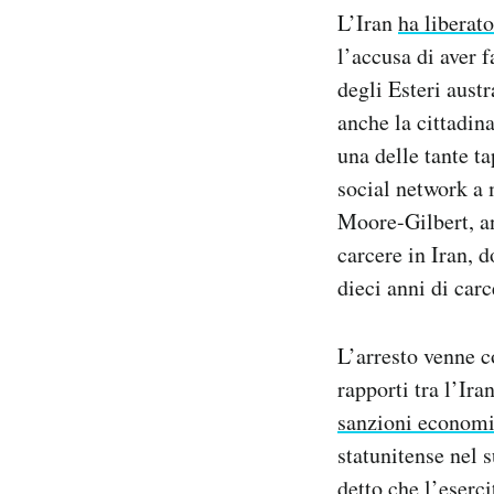
Notifiche mobile
L’Iran
ha liberat
Regala il Post
l’accusa di aver 
Hai bisogno di aiuto?
degli Esteri aust
Esci
anche la cittadina
una delle tante t
social network a 
Moore-Gilbert, an
carcere in Iran, d
dieci anni di car
L’arresto venne 
rapporti tra l’Ir
sanzioni econom
statunitense nel 
detto che l’eserc