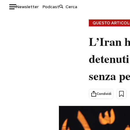
Newsletter
Podcast
Auto
QUESTO ARTICOLO
HOME
L’Iran h
Italia
Moda
detenuti
Mondo
Libri
Politica
Consumismi
senza p
Tecnologia
Storie/Idee
Internet
Ok Boomer!
Scienza
Media
Condividi
Cultura
Europa
Economia
Altrecose
Sport
Mondiali calcio 2026