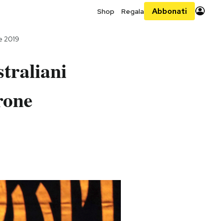
Abbonati
Shop
Regala
e 2019
straliani
rone