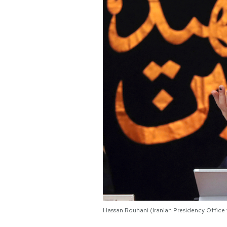
PODCAST
NEWSLETTER
I MIEI PREFERITI
SHOP
CALENDARIO
AREA PERSONALE
Area Personale
Hassan Rouhani (Iranian Presidency Office 
Newsletter