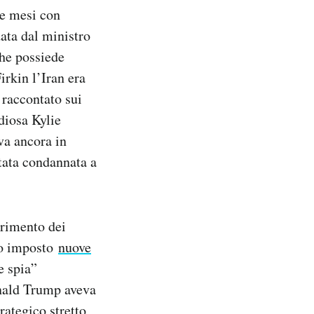
re mesi con
data dal ministro
che possiede
irkin l’Iran era
 raccontato sui
diosa Kylie
va ancora in
stata condannata a
primento dei
ano imposto
nuove
e spia”
Donald Trump aveva
rategico stretto