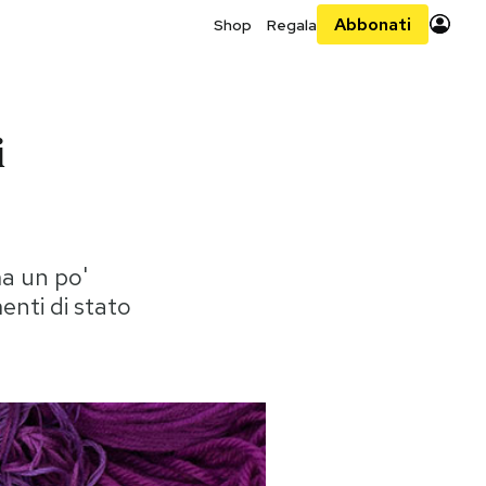
Abbonati
Shop
Regala
i
ma un po'
nti di stato