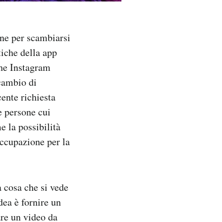
one per scambiarsi
tiche della app
che Instagram
scambio di
cente richiesta
e persone cui
e la possibilità
occupazione per la
 cosa che si vede
dea è fornire un
are un video da