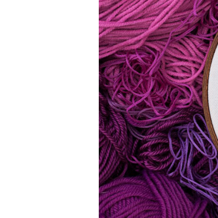
PODCAST
NEWSLETTER
I MIEI PREFERITI
SHOP
CALENDARIO
AREA PERSONALE
Area Personale
Newsletter