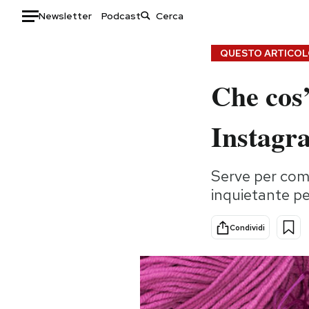
Newsletter
Podcast
Auto
QUESTO ARTICOLO
Che cos’
HOME
Italia
Moda
Instagr
Mondo
Libri
Politica
Consumismi
Serve per comu
Tecnologia
Storie/Idee
inquietante p
Internet
Ok Boomer!
Scienza
Media
Condividi
Cultura
Europa
Economia
Altrecose
Sport
Mondiali calcio 2026