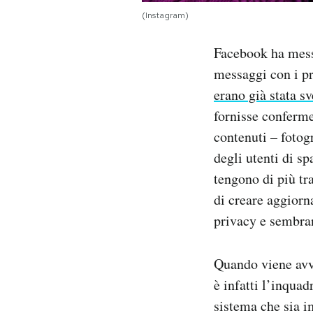
Notifiche mobile
(Instagram)
Regala il Post
Hai bisogno di aiuto?
Facebook ha messo
Esci
messaggi con i pr
erano già stata sv
fornisse conferme
contenuti – fotog
degli utenti di s
tengono di più tr
di creare aggiorn
privacy e sembran
Quando viene avvi
è infatti l’inquad
sistema che sia i