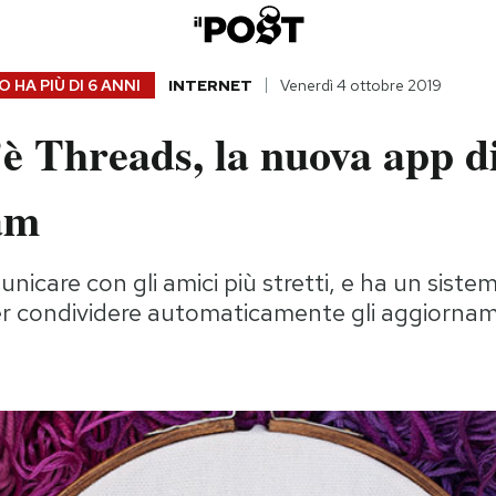
 HA PIÙ DI
6 ANNI
INTERNET
Venerdì 4 ottobre 2019
è Threads, la nuova app d
am
nicare con gli amici più stretti, e ha un siste
er condividere automaticamente gli aggiorname