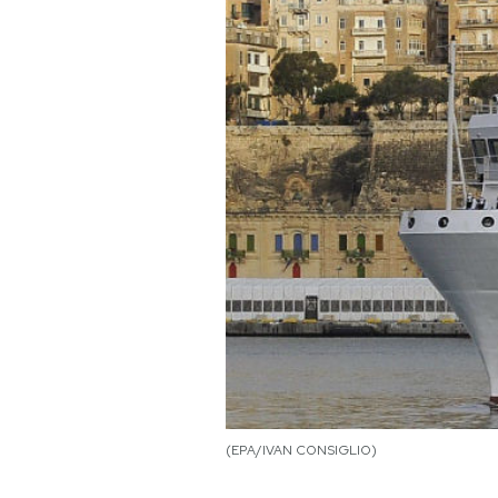
PODCAST
NEWSLETTER
I MIEI PREFERITI
SHOP
CALENDARIO
AREA PERSONALE
(EPA/IVAN CONSIGLIO)
Area Personale
Newsletter