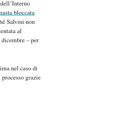
 dell’Interno
masta bloccata
hé Salvini non
sentata al
1 dicembre – per
rima nel caso di
il processo grazie