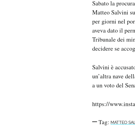
Sabato la procura
Notifiche mobile
Matteo Salvini su
Regala il Post
per giorni nel po
Hai bisogno di aiuto?
Esci
aveva dato il perm
Tribunale dei min
decidere se accog
Salvini è accusat
un’altra nave dell
a un voto del Sen
https://www.ins
Tag:
MATTEO SAL