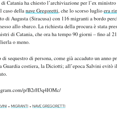
 di Catania ha chiesto l’archiviazione per l’ex ministro
l caso della
nave Gregoretti
, che lo scorso luglio
era ri
rto di Augusta (Siracusa) con 116 migranti a bordo perc
esso allo sbarco. La richiesta della procura è stata pre
istri di Catania, che ora ha tempo 90 giorni – fino al 2
lierla o meno.
o di sequestro di persona, come già accaduto un anno p
a Guardia costiera, la Diciotti; all’epoca Salvini evitò 
ato.
tagram.com/p/B2rH3q4IOMc/
-
-
VINI
MIGRANTI
NAVE GREGORETTI