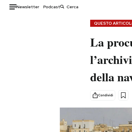
Newsletter
Podcast
Auto
QUESTO ARTICOLO
HOME
La procu
Italia
Moda
l’archiv
Mondo
Libri
Politica
Consumismi
della na
Tecnologia
Storie/Idee
Internet
Ok Boomer!
Scienza
Media
Condividi
Cultura
Europa
Economia
Altrecose
Sport
Mondiali calcio 2026