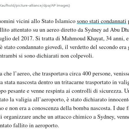
d Kaufhold/picture-alliance/dpa/AP Images)
uomini vicini allo Stato Islamico
sono stati condannati
p
llito attentato su un aereo diretto da Sydney ad Abu Dh
luglio del 2017. Si tratta di Mahmoud Khayat, 34 anni, 
è stato condannato giovedì, il verdetto del secondo era 
trambi si sono dichiarati non colpevoli.
a che l’aereo, che trasportava circa 400 persone, venisse
 stata nascosta dentro un tritacarne trasportato in valig
ppo pesante e venne respinta ai controlli di sicurezza. Un
tato la valigia all’aeroporto, è stato dichiarato innocen
no e non era a conoscenza della bomba nascosta. I due fr
i organizzare anche un attacco chimico a Sydney, venne
ntato fallito in aeroporto.