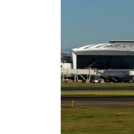
PODCAST
NEWSLETTER
I MIEI PREFERITI
SHOP
CALENDARIO
AREA PERSONALE
Area Personale
Newsletter