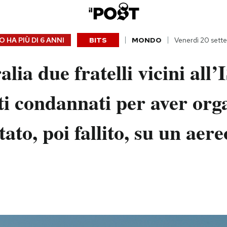
 HA PIÙ DI
6 ANNI
BITS
MONDO
Venerdì 20 sett
alia due fratelli vicini all’
ti condannati per aver org
tato, poi fallito, su un aere