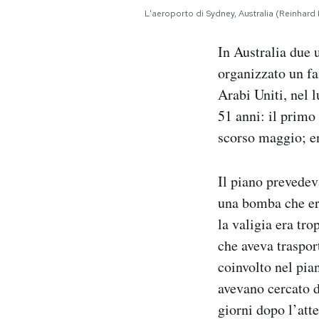
Notifiche mobile
L'aeroporto di Sydney, Australia (Reinhar
Regala il Post
Hai bisogno di aiuto?
In Australia due 
Esci
organizzato un fa
Arabi Uniti, nel 
51 anni: il primo 
scorso maggio; en
Il piano prevedev
una bomba che era
la valigia era tro
che aveva traspor
coinvolto nel pia
avevano cercato d
giorni dopo l’atte