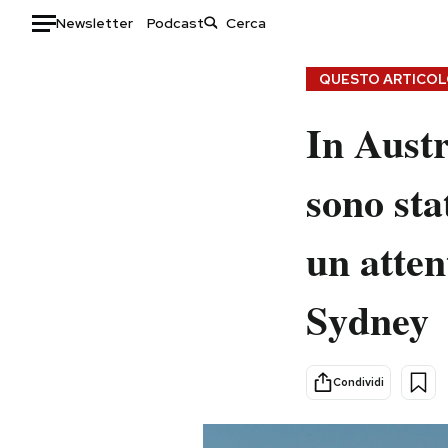
Newsletter
Podcast
Auto
QUESTO ARTICOLO
HOME
In Austr
Italia
Moda
sono sta
Mondo
Libri
Politica
Consumismi
un atten
Tecnologia
Storie/Idee
Internet
Ok Boomer!
Sydney
Scienza
Media
Cultura
Europa
Economia
Altrecose
Condividi
Sport
Mondiali calcio 2026