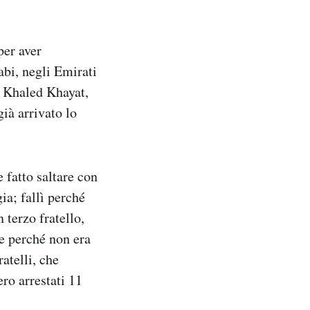
er aver
abi, negli Emirati
e Khaled Khayat,
già arrivato lo
 fatto saltare con
ia; fallì perché
 terzo fratello,
te perché non era
atelli, che
ro arrestati 11