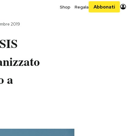
Abbonati
Shop
Regala
embre 2019
ISIS
anizzato
o a