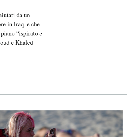
aiutati da un
re in Iraq, e che
 piano “ispirato e
hmoud e Khaled