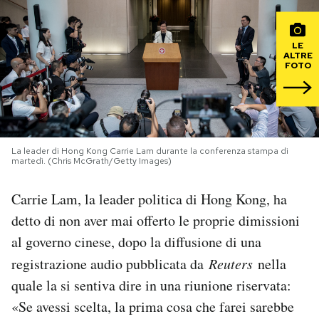
PODCAST
LE
ALTRE
FOTO
NEWSLETTER
I MIEI PREFERITI
La leader di Hong Kong Carrie Lam durante la conferenza stampa di
martedì. (Chris McGrath/Getty Images)
SHOP
Carrie Lam, la leader politica di Hong Kong, ha
CALENDARIO
detto di non aver mai offerto le proprie dimissioni
al governo cinese, dopo la diffusione di una
registrazione audio pubblicata da
Reuters
nella
AREA PERSONALE
quale la si sentiva dire in una riunione riservata:
Area Personale
«Se avessi scelta, la prima cosa che farei sarebbe
Newsletter