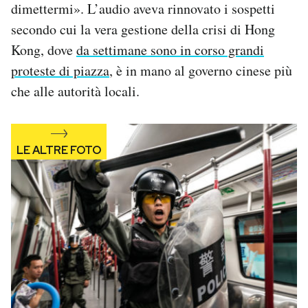
dimettermi». L’audio aveva rinnovato i sospetti
Notifiche mobile
secondo cui la vera gestione della crisi di Hong
Regala il Post
Hai bisogno di aiuto?
Kong, dove
da settimane sono in corso grandi
Esci
proteste di piazza
, è in mano al governo cinese più
che alle autorità locali.