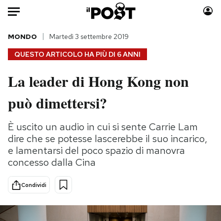
Auto
MONDO
Martedì 3 settembre 2019
QUESTO ARTICOLO HA PIÙ DI
6 ANNI
HOME
La leader di Hong Kong non
Italia
Moda
può dimettersi?
Mondo
Libri
Politica
Consumismi
È uscito un audio in cui si sente Carrie Lam
Tecnologia
Storie/Idee
dire che se potesse lascerebbe il suo incarico,
Internet
Ok Boomer!
e lamentarsi del poco spazio di manovra
Scienza
Media
concesso dalla Cina
Cultura
Europa
Economia
Altrecose
Condividi
Sport
Mondiali calcio 2026